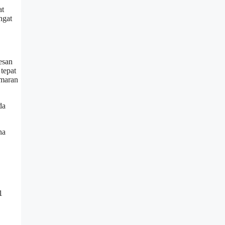
at
ngat
esan
tepat
amaran
da
na
1