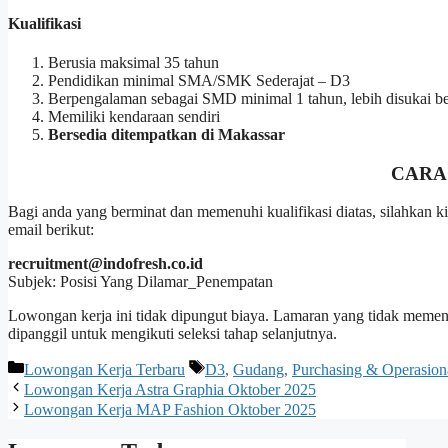
Kualifikasi
Berusia maksimal 35 tahun
Pendidikan minimal SMA/SMK Sederajat – D3
Berpengalaman sebagai SMD minimal 1 tahun, lebih disukai b
Memiliki kendaraan sendiri
Bersedia ditempatkan di Makassar
CARA
Bagi anda yang berminat dan memenuhi kualifikasi diatas, silahkan
email berikut:
recruitment@indofresh.co.id
Subjek: Posisi Yang Dilamar_Penempatan
Lowongan kerja ini tidak dipungut biaya. Lamaran yang tidak memenuh
dipanggil untuk mengikuti seleksi tahap selanjutnya.
Kategori
Tag
Lowongan Kerja Terbaru
D3
,
Gudang
,
Purchasing & Operasion
Lowongan Kerja Astra Graphia Oktober 2025
Lowongan Kerja MAP Fashion Oktober 2025