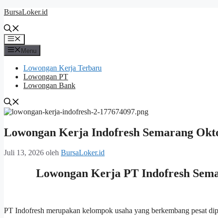
Langsung
BursaLoker.id
ke
isi
Menu
Menu
Lowongan Kerja Terbaru
Lowongan PT
Lowongan Bank
Lowongan Kerja Indofresh Semarang Okt
Juli 13, 2026
oleh
BursaLoker.id
Lowongan Kerja PT Indofresh Sema
PT Indofresh merupakan kelompok usaha yang berkembang pesat diper