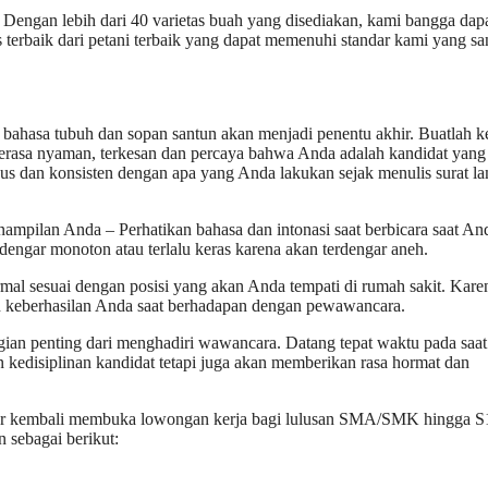
. Dengan lebih dari 40 varietas buah yang disediakan, kami bangga dap
terbaik dari petani terbaik yang dapat memenuhi standar kami yang sa
ahasa tubuh dan sopan santun akan menjadi penentu akhir. Buatlah k
asa nyaman, terkesan dan percaya bahwa Anda adalah kandidat yang 
us dan konsisten dengan apa yang Anda lakukan sejak menulis surat l
ampilan Anda – Perhatikan bahasa dan intonasi saat berbicara saat An
ngar monoton atau terlalu keras karena akan terdengar aneh.
al sesuai dengan posisi yang akan Anda tempati di rumah sakit. Kare
in keberhasilan Anda saat berhadapan dengan pewawancara.
gian penting dari menghadiri wawancara. Datang tepat waktu pada saat
 kedisiplinan kandidat tetapi juga akan memberikan rasa hormat dan
ssar kembali membuka lowongan kerja bagi lulusan SMA/SMK hingga S
 sebagai berikut: