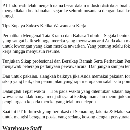
PT Indofresh telah menjadi nama besar dalam industri distribusi buah
menyediakan buah-buahan segar ke seluruh nusantara dengan kualitas 
tinggi.
Tips Supaya Sukses Ketika Wawancara Kerja
Perhatikan Mengenai Tata Krama dan Bahasa Tubuh – Segala bentuk b
yang sangat baik sehingga mereka yang mewawancarai Anda akan mer
untuk lowongan yang akan mereka tawarkan. Yang penting selalu fok
kerja hingga menyusun resume.
Tunjukan Sikap profesional dan Bersikap Ramah Serta Perhatikan Pen
menjawab beberapa pertanyaan pewawancara. Dan jangan sampai terde
Dan untuk pakaian, alangkah baiknya jika Anda memakai pakaian form
sikap yang baik, dan penampilan yang rapi merupakan salah satu po
Datanglah Tepat waktu – Tiba pada waktu yang ditentukan adalah ba
wawancara tidak hanya menjadi syarat kedisiplinan atau menunjukkan
penghargaan kepada mereka yang telah menelepon.
Saat ini PT Indofresh yang berlokasi di Semarang, Jakarta & Maka
untuk mengisi beragam posisi yang sedang kosong dengan persyaratan
Warehouse Staff