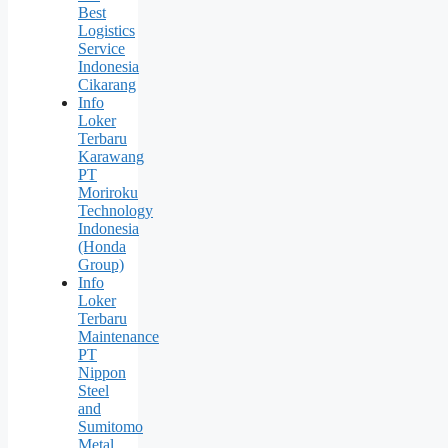
Best
Logistics
Service
Indonesia
Cikarang
Info
Loker
Terbaru
Karawang
PT
Moriroku
Technology
Indonesia
(Honda
Group)
Info
Loker
Terbaru
Maintenance
PT
Nippon
Steel
and
Sumitomo
Metal