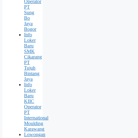
Operator
PT
Sung
Bо
Jaya
Bogor
Info
Loker
Baru
SMK
Cikarang
PT
Tujuh
Bintang
Jaya
Info
Loker
Baru
KIIC
Operator
PT
International
Moulding
Karawang
Lowongan