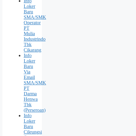
Info
Loker
Baru
SMA/SMK
Operator
PT
Mulia
Industrindo
Tbk
Cikarang
Info
Loker
Baru
Via
Email
SMA/SMK
PT
Darma
Henwa
Tbk
(Perseroan)
Info
Loker
Baru
Cileungsi