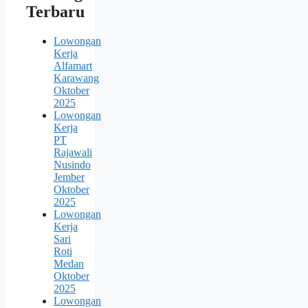
Terbaru
Lowongan
Kerja
Alfamart
Karawang
Oktober
2025
Lowongan
Kerja
PT
Rajawali
Nusindo
Jember
Oktober
2025
Lowongan
Kerja
Sari
Roti
Medan
Oktober
2025
Lowongan