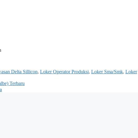
n
asan Delta Sillicon
,
Loker Operator Produksi
,
Loker Sma/Smk
,
Loker
lbe) Terbaru
a