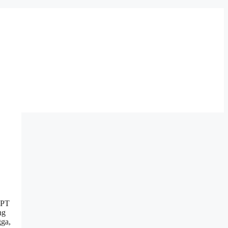
 PT
ng
gga,