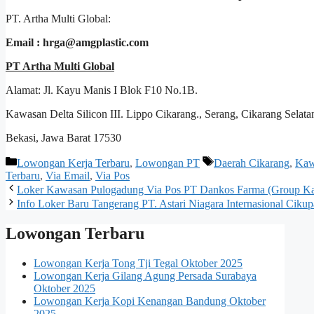
PT. Artha Multi Global:
Email : hrga@amgplastic.com
PT Artha Multi Global
Alamat: Jl. Kayu Manis I Blok F10 No.1B.
Kawasan Delta Silicon III. Lippo Cikarang., Serang, Cikarang Selata
Bekasi, Jawa Barat 17530
Kategori
Tag
Lowongan Kerja Terbaru
,
Lowongan PT
Daerah Cikarang
,
Kaw
Terbaru
,
Via Email
,
Via Pos
Loker Kawasan Pulogadung Via Pos PT Dankos Farma (Group Ka
Info Loker Baru Tangerang PT. Astari Niagara Internasional Cikup
Lowongan Terbaru
Lowongan Kerja Tong Tji Tegal Oktober 2025
Lowongan Kerja Gilang Agung Persada Surabaya
Oktober 2025
Lowongan Kerja Kopi Kenangan Bandung Oktober
2025