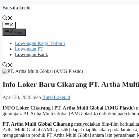
Langsung
BursaLoker.id
ke
isi
Menu
Menu
Lowongan Kerja Terbaru
Lowongan PT
Lowongan Bank
Info Loker Baru Cikarang PT. Artha Multi
April 30, 2026
oleh
BursaLoker.id
INFO Loker Cikarang | PT. Artha Multi Global (AMG Plastic)
m
gulungan. PT Artha Multi Global (AMG plastik) didirikan pada tahun
PT. Artha Multi Global Cikarang
menyediakan film-film berkualit
Artha Multi Global (AMG plastik) dapat diaplikasikan pada laminasi,
menggunakan produk PT Artha Multi Global antara lain perusahaan