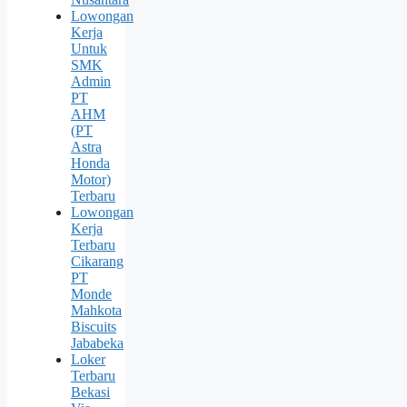
Lowongan
Kerja
Untuk
SMK
Admin
PT
AHM
(PT
Astra
Honda
Motor)
Terbaru
Lowongan
Kerja
Terbaru
Cikarang
PT
Monde
Mahkota
Biscuits
Jababeka
Loker
Terbaru
Bekasi