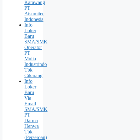
Karawang
PT
Atsumitec
Indonesia
Info
Loker
Baru
SMA/SMK
Operator
PT
Mulia
Industrindo
Tbk
Cikarang
Info
Loker
Baru
Via
Email
SMA/SMK
PT
Darma
Henwa
Tbk
(Perseroan)