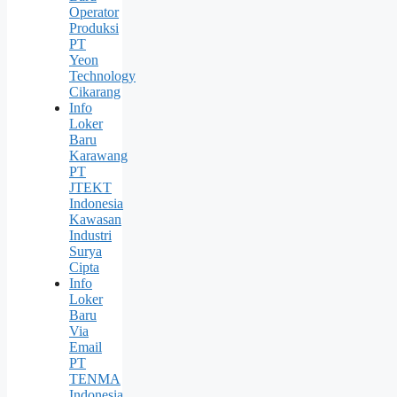
Operator
Produksi
PT
Yeon
Technology
Cikarang
Info
Loker
Baru
Karawang
PT
JTEKT
Indonesia
Kawasan
Industri
Surya
Cipta
Info
Loker
Baru
Via
Email
PT
TENMA
Indonesia