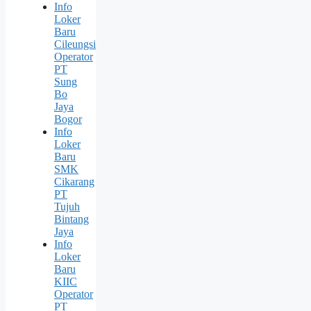
Info
Loker
Baru
Cileungsi
Operator
PT
Sung
Bо
Jaya
Bogor
Info
Loker
Baru
SMK
Cikarang
PT
Tujuh
Bintang
Jaya
Info
Loker
Baru
KIIC
Operator
PT