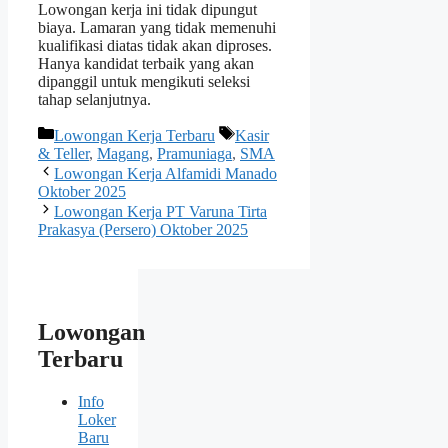
Lowongan kerja ini tidak dipungut
biaya. Lamaran yang tidak memenuhi
kualifikasi diatas tidak akan diproses.
Hanya kandidat terbaik yang akan
dipanggil untuk mengikuti seleksi
tahap selanjutnya.
Kategori
Tag
Lowongan Kerja Terbaru
Kasir
& Teller
,
Magang
,
Pramuniaga
,
SMA
Lowongan Kerja Alfamidi Manado
Oktober 2025
Lowongan Kerja PT Varuna Tirta
Prakasya (Persero) Oktober 2025
Lowongan
Terbaru
Info
Loker
Baru