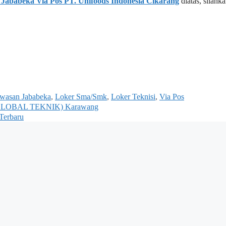
Jababeka Via Pos PT. Unifoods Indonesia Cikarang
diatas, silahk
wasan Jababeka
,
Loker Sma/Smk
,
Loker Teknisi
,
Via Pos
a (GLOBAL TEKNIK) Karawang
Terbaru