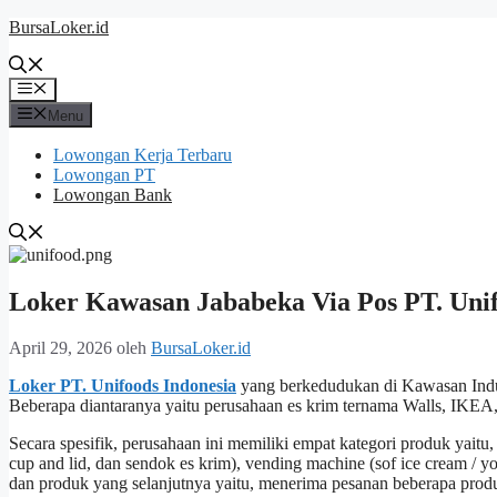
Langsung
BursaLoker.id
ke
isi
Menu
Menu
Lowongan Kerja Terbaru
Lowongan PT
Lowongan Bank
Loker Kawasan Jababeka Via Pos PT. Unif
April 29, 2026
oleh
BursaLoker.id
Loker PT. Unifoods Indonesia
yang berkedudukan di Kawasan Indust
Beberapa diantaranya yaitu perusahaan es krim ternama Walls, IKEA
Secara spesifik, perusahaan ini memiliki empat kategori produk yaitu,
cup and lid, dan sendok es krim), vending machine (sof ice cream / y
dan produk yang selanjutnya yaitu, menerima pesanan beberapa produk 