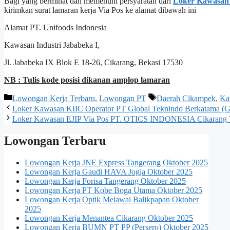
Bagi yang berminat dan memenuhi persyaratan dari
Loker Kawasan 
kirimkan surat lamaran kerja Via Pos ke alamat dibawah ini
Alamat PT. Unifoods Indonesia
Kawasan Industri Jababeka I,
Jl. Jababeka IX Blok E 18-26, Cikarang, Bekasi 17530
NB : Tulis kode posisi dikanan amplop lamaran
Kategori
Tag
Lowongan Kerja Terbaru
,
Lowongan PT
Daerah Cikampek
,
Ka
Loker Kawasan KIIC Operator PT Global Teknindo Berkatam
Loker Kawasan EJIP Via Pos PT. OTICS INDONESIA Cikarang 
Lowongan Terbaru
Lowongan Kerja JNE Express Tangerang Oktober 2025
Lowongan Kerja Gaudi HAVA Jogja Oktober 2025
Lowongan Kerja Forisa Tangerang Oktober 2025
Lowongan Kerja PT Kobe Boga Utama Oktober 2025
Lowongan Kerja Optik Melawai Balikpapan Oktober
2025
Lowongan Kerja Menantea Cikarang Oktober 2025
Lowongan Kerja BUMN PT PP (Persero) Oktober 2025