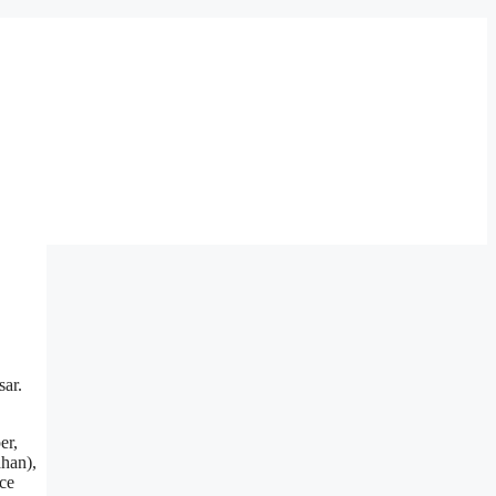
sar.
er,
ahan),
ice