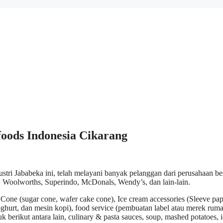
oods Indonesia Cikarang
ri Jababeka ini, telah melayani banyak pelanggan dari perusahaan be
, Woolworths, Superindo, McDonals, Wendy’s, dan lain-lain.
 Cone (sugar cone, wafer cake cone), Ice cream accessories (Sleeve pap
oghurt, dan mesin kopi), food service (pembuatan label atau merek rum
berikut antara lain, culinary & pasta sauces, soup, mashed potatoes, 