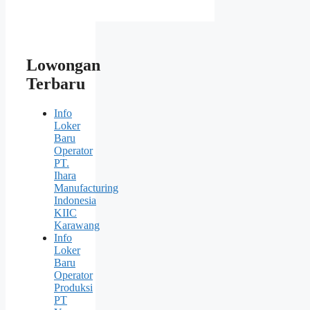
Lowongan
Terbaru
Info
Loker
Baru
Operator
PT.
Ihara
Manufacturing
Indonesia
KIIC
Karawang
Info
Loker
Baru
Operator
Produksi
PT