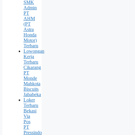
SMK
Admin
PT
AHM
(PT
Astra
Honda
Motor)
Terbaru
Lowongan
Kerja
Terbaru
Cikarang
PT
Monde
Mahkota
Biscuits
Jababeka
Loker
Terbaru
Bekasi
Via
Pos
PT
Pressindo