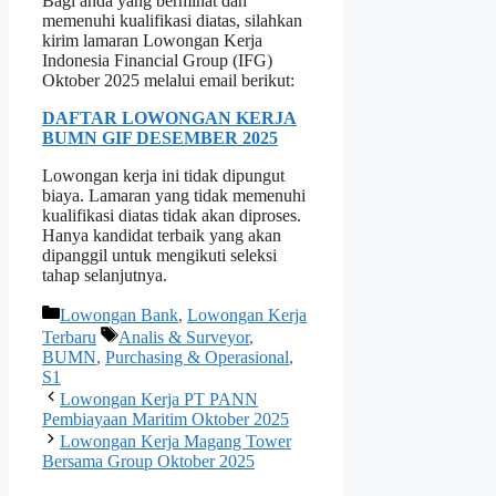
Bagi anda yang berminat dan
memenuhi kualifikasi diatas, silahkan
kirim lamaran Lowongan Kerja
Indonesia Financial Group (IFG)
Oktober 2025 melalui email berikut:
DAFTAR LOWONGAN KERJA
BUMN GIF DESEMBER 2025
Lowongan kerja ini tidak dipungut
biaya. Lamaran yang tidak memenuhi
kualifikasi diatas tidak akan diproses.
Hanya kandidat terbaik yang akan
dipanggil untuk mengikuti seleksi
tahap selanjutnya.
Kategori
Lowongan Bank
,
Lowongan Kerja
Tag
Terbaru
Analis & Surveyor
,
BUMN
,
Purchasing & Operasional
,
S1
Lowongan Kerja PT PANN
Pembiayaan Maritim Oktober 2025
Lowongan Kerja Magang Tower
Bersama Group Oktober 2025