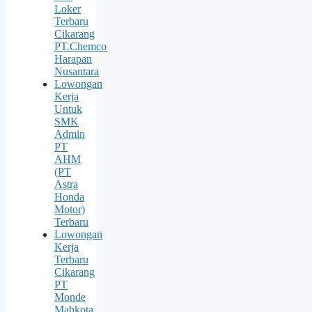
Loker
Terbaru
Cikarang
PT.Chemco
Harapan
Nusantara
Lowongan
Kerja
Untuk
SMK
Admin
PT
AHM
(PT
Astra
Honda
Motor)
Terbaru
Lowongan
Kerja
Terbaru
Cikarang
PT
Monde
Mahkota