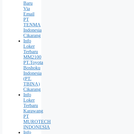
Baru
Via
Email
PT
TENMA
Indonesia
Cikarang
Info
Loker
Terbaru
MM2100
PT.Toyota
Boshoku
Indonesia
(PT.
TBINA)
Cikarang
Info
Loker
Terbaru
Karawang
PT
MUROTECH
INDONESIA
Info