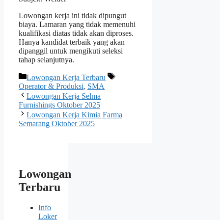
Lowongan kerja ini tidak dipungut
biaya. Lamaran yang tidak memenuhi
kualifikasi diatas tidak akan diproses.
Hanya kandidat terbaik yang akan
dipanggil untuk mengikuti seleksi
tahap selanjutnya.
Kategori
Tag
Lowongan Kerja Terbaru
Operator & Produksi
,
SMA
Lowongan Kerja Selma
Furnishings Oktober 2025
Lowongan Kerja Kimia Farma
Semarang Oktober 2025
Lowongan
Terbaru
Info
Loker