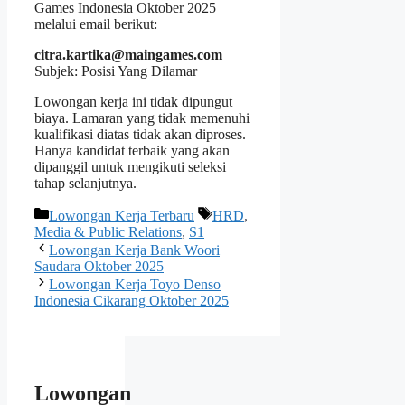
Games Indonesia Oktober 2025
melalui email berikut:
citra.kartika@maingames.com
Subjek: Posisi Yang Dilamar
Lowongan kerja ini tidak dipungut
biaya. Lamaran yang tidak memenuhi
kualifikasi diatas tidak akan diproses.
Hanya kandidat terbaik yang akan
dipanggil untuk mengikuti seleksi
tahap selanjutnya.
Kategori
Tag
Lowongan Kerja Terbaru
HRD
,
Media & Public Relations
,
S1
Lowongan Kerja Bank Woori
Saudara Oktober 2025
Lowongan Kerja Toyo Denso
Indonesia Cikarang Oktober 2025
Lowongan