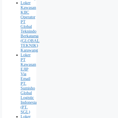
Loker
Kawasan
KIIC
Operator
PT
Global
Teknindo
Berkatama
(GLOBAL
TEKNIK)
Karawang
Loker
PT
Kawasan
EJIP
Via
Email
PT.
Sumisho
Global
Logistic
Indonesia
(PT.
SGL)
Loker