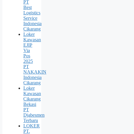
PT
Best
Logistics
Service
Indonesia
Cikarang
Loker
Kawasan
EJIP
Via
Pos
2025
PT
NAKAKIN
Indonesia
Cikarang
Loker
Kawasan
Cikarang
Bekasi
PT
Djabesmen
Terbaru
LOKER
PT.