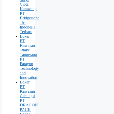
Cipta
Karawang
PT.
Bridgestone
Tire
Indonesia
Terbaru
Loker
PT
Kawasan
Jatake
Tangerang
PT
Paragon
Technology
and
Innovation
Loker
PT
Kawasan
Cileungsi
PT.
DRAGON
PACK