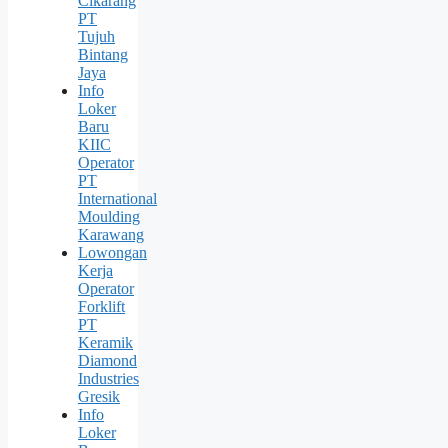
Cikarang
PT
Tujuh
Bintang
Jaya
Info
Loker
Baru
KIIC
Operator
PT
International
Moulding
Karawang
Lowongan
Kerja
Operator
Forklift
PT
Keramik
Diamond
Industries
Gresik
Info
Loker