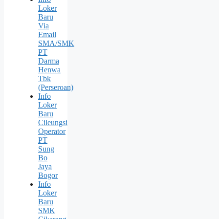
Loker
Baru
Via
Email
SMA/SMK
PT
Darma
Henwa
Tbk
(Perseroan)
Info
Loker
Baru
Cileungsi
Operator
PT
Sung
Bо
Jaya
Bogor
Info
Loker
Baru
SMK