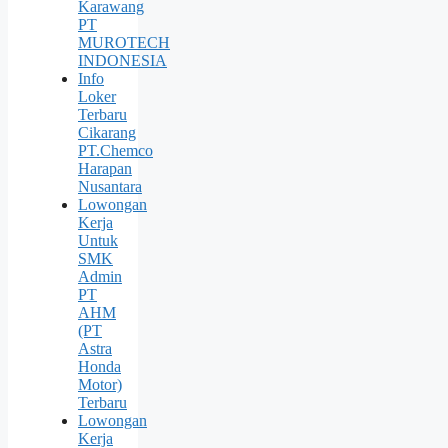
Karawang
PT
MUROTECH
INDONESIA
Info
Loker
Terbaru
Cikarang
PT.Chemco
Harapan
Nusantara
Lowongan
Kerja
Untuk
SMK
Admin
PT
AHM
(PT
Astra
Honda
Motor)
Terbaru
Lowongan
Kerja