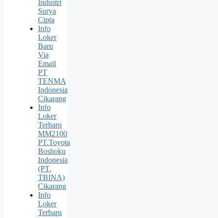
Industri
Surya
Cipta
Info
Loker
Baru
Via
Email
PT
TENMA
Indonesia
Cikarang
Info
Loker
Terbaru
MM2100
PT.Toyota
Boshoku
Indonesia
(PT.
TBINA)
Cikarang
Info
Loker
Terbaru