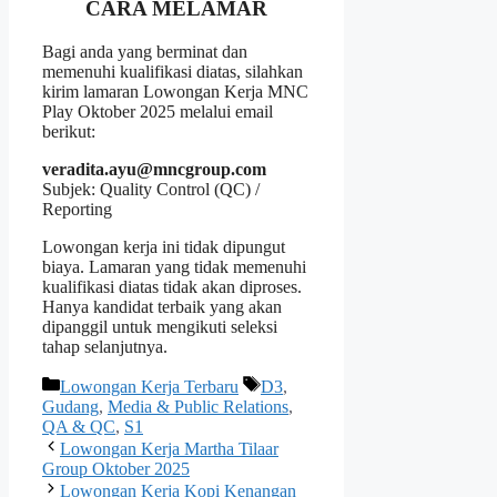
CARA MELAMAR
Bagi anda yang berminat dan
memenuhi kualifikasi diatas, silahkan
kirim lamaran Lowongan Kerja MNC
Play Oktober 2025 melalui email
berikut:
veradita.ayu@mncgroup.com
Subjek: Quality Control (QC) /
Reporting
Lowongan kerja ini tidak dipungut
biaya. Lamaran yang tidak memenuhi
kualifikasi diatas tidak akan diproses.
Hanya kandidat terbaik yang akan
dipanggil untuk mengikuti seleksi
tahap selanjutnya.
Kategori
Tag
Lowongan Kerja Terbaru
D3
,
Gudang
,
Media & Public Relations
,
QA & QC
,
S1
Lowongan Kerja Martha Tilaar
Group Oktober 2025
Lowongan Kerja Kopi Kenangan