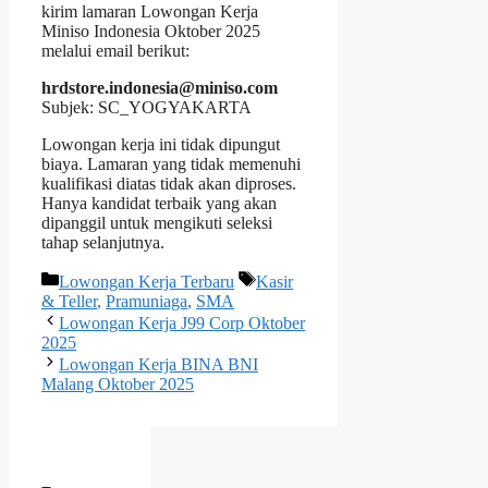
kirim lamaran Lowongan Kerja
Miniso Indonesia Oktober 2025
melalui email berikut:
hrdstore.indonesia@miniso.com
Subjek: SC_YOGYAKARTA
Lowongan kerja ini tidak dipungut
biaya. Lamaran yang tidak memenuhi
kualifikasi diatas tidak akan diproses.
Hanya kandidat terbaik yang akan
dipanggil untuk mengikuti seleksi
tahap selanjutnya.
Kategori
Tag
Lowongan Kerja Terbaru
Kasir
& Teller
,
Pramuniaga
,
SMA
Lowongan Kerja J99 Corp Oktober
2025
Lowongan Kerja BINA BNI
Malang Oktober 2025