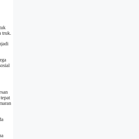
tuk
 truk.
njadi
rga
osial
esan
tepat
amaran
da
na