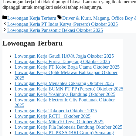
Lowongan kerja ini tidak dipungut biaya. Lamaran yang tidak memenuh
dipanggil untuk mengikuti seleksi tahap selanjutnya.
Kategori
Tag
Lowongan Kerja Terbaru
Driver & Kurir
,
Magang
,
Office Boy 
Lowongan Kerja PT Indra Karya (Persero) Oktober 2025
Lowongan Kerja Panasonic Bekasi Oktober 2025
Lowongan Terbaru
Lowongan Kerja Gaudi HAVA Jogja Oktober 2025
Lowongan Kerja Forisa Tangerang Oktober 2025
Lowongan Kerja PT Kobe Boga Utama Oktober 2025
Lowongan Kerja Optik Melawai Balikpapan Oktober
2025
Lowongan Kerja Menantea Cikarang Oktober 2025
Lowongan Kerja BUMN PT PP (Persero) Oktober 2025
Lowongan Kerja Yoshinoya Bandung Oktober 2025
Lowongan Kerja Electronic City Pontianak Oktober
2025
Lowongan Kerja Tokopedia Oktober 2025
Lowongan Kerja RCTI+ Oktober 2025
Lowongan Kerja Mitra10 Tegal Oktober 2025
Lowongan Kerja Fila Indonesia Bandung Oktober 2025
Lowongan Kerja PT PKSS (BRI Group) Semarang