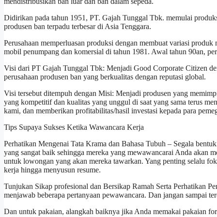
mendistribusikan ban luar dan ban dalam sepeda.
Didirikan pada tahun 1951, PT. Gajah Tunggal Tbk. memulai produk
produsen ban terpadu terbesar di Asia Tenggara.
Perusahaan memperluasan produksi dengan membuat variasi produk mel
mobil penumpang dan komersial di tahun 1981. Awal tahun 90an, pe
Visi dari PT Gajah Tunggal Tbk: Menjadi Good Corporate Citizen de
perusahaan produsen ban yang berkualitas dengan reputasi global.
Visi tersebut ditempuh dengan Misi: Menjadi produsen yang memimpi
yang kompetitif dan kualitas yang unggul di saat yang sama terus m
kami, dan memberikan profitabilitas/hasil investasi kepada para pem
Tips Supaya Sukses Ketika Wawancara Kerja
Perhatikan Mengenai Tata Krama dan Bahasa Tubuh – Segala bentuk b
yang sangat baik sehingga mereka yang mewawancarai Anda akan mer
untuk lowongan yang akan mereka tawarkan. Yang penting selalu fok
kerja hingga menyusun resume.
Tunjukan Sikap profesional dan Bersikap Ramah Serta Perhatikan Pen
menjawab beberapa pertanyaan pewawancara. Dan jangan sampai terde
Dan untuk pakaian, alangkah baiknya jika Anda memakai pakaian form