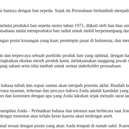
si bannya dengan ban sepeda. Sejak itu Perusahaan bertumbuh menjadi
alui produksi ban sepeda motor tahun 1971, diikuti oleh ban bias un
rusahaan mulai memproduksi ban radial untuk mobil berpenumpang dan
ngan posisi keuangan yang kuat, pemimpin pasar di Indonesia, dan me
n dan terpercaya sebuah portfolio produk ban yang optimal, dengan ha
eningkatkan ekuitas merek produk kami, melaksanakan tanggung jawab s
egang saham serta nilai tambah untuk semua stakeholder perusahaan.
ahasa tubuh dan sopan santun akan menjadi penentu akhir. Buatlah k
asa nyaman, terkesan dan percaya bahwa Anda adalah kandidat yang 
us dan konsisten dengan apa yang Anda lakukan sejak menulis surat l
ampilan Anda – Perhatikan bahasa dan intonasi saat berbicara saat An
ngar monoton atau terlalu keras karena akan terdengar aneh.
al sesuai dengan posisi yang akan Anda tempati di rumah sakit. Kare