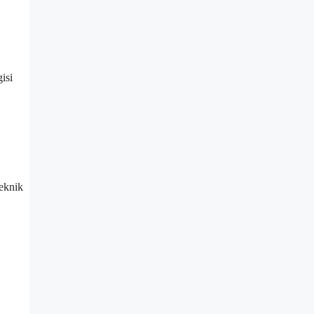
isi
eknik