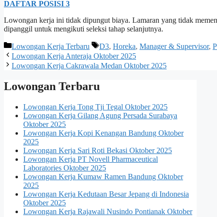
DAFTAR POSISI 3
Lowongan kerja ini tidak dipungut biaya. Lamaran yang tidak memenuh
dipanggil untuk mengikuti seleksi tahap selanjutnya.
Kategori
Tag
Lowongan Kerja Terbaru
D3
,
Horeka
,
Manager & Supervisor
,
P
Lowongan Kerja Anteraja Oktober 2025
Lowongan Kerja Cakrawala Medan Oktober 2025
Lowongan Terbaru
Lowongan Kerja Tong Tji Tegal Oktober 2025
Lowongan Kerja Gilang Agung Persada Surabaya
Oktober 2025
Lowongan Kerja Kopi Kenangan Bandung Oktober
2025
Lowongan Kerja Sari Roti Bekasi Oktober 2025
Lowongan Kerja PT Novell Pharmaceutical
Laboratories Oktober 2025
Lowongan Kerja Kumaw Ramen Bandung Oktober
2025
Lowongan Kerja Kedutaan Besar Jepang di Indonesia
Oktober 2025
Lowongan Kerja Rajawali Nusindo Pontianak Oktober