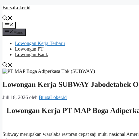
Langsung
BursaLoker.id
ke
isi
Menu
Menu
Lowongan Kerja Terbaru
Lowongan PT
Lowongan Bank
Lowongan Kerja SUBWAY Jabodetabek Ok
Juli 18, 2026
oleh
BursaLoker.id
Lowongan Kerja PT MAP Boga Adiperka
Subway merupakan waralaba restoran cepat saji multi-nasional Amer