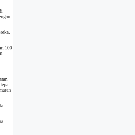
di
dengan
reka.
ari 100
an
esan
tepat
amaran
da
na