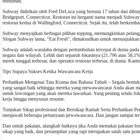
minuman.
Subway didirikan oleh Fred DeLuca yang berusia 17 tahun dan dibiay
Bridgeport, Connecticut. Restoran ini berganti nama menjadi Subway
restoran kedua di Wallingford, Connecticut. Sejak itu, telah berkemb
Subway menyajikan berbagai pilihan topping, memungkinkan pelang
Slogan Subway lama, “Eat Fresh”, dimaksudkan untuk menunjukkan
Subway adalah waralaba dengan pertumbuhan tercepat di dunia pada t
negara dan wilayah. Lebih dari separuh lokasinya (21.796 atau 58,1%)
merek tunggal terbesar, dan operator restoran terbesar, di dunia. Kant
Tips Supaya Sukses Ketika Wawancara Kerja
Perhatikan Mengenai Tata Krama dan Bahasa Tubuh – Segala bentuk b
yang sangat baik sehingga mereka yang mewawancarai Anda akan mer
untuk lowongan yang akan mereka tawarkan. Yang penting selalu fok
kerja hingga menyusun resume.
Tunjukan Sikap profesional dan Bersikap Ramah Serta Perhatikan Pen
menjawab beberapa pertanyaan pewawancara. Dan jangan sampai terde
Dan untuk pakaian, alangkah baiknya jika Anda memakai pakaian form
sikap yang baik, dan penampilan yang rapi merupakan salah satu po