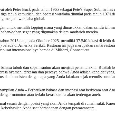
ai oleh Peter Buck pada tahun 1965 sebagai Pete’s Super Submarines 
 tiga tahun kemudian, dan operasi waralaba dimulai pada tahun 1974 
ang menjadi waralaba global.
gan untuk memilih topping mana yang dimasukkan dalam sandwich me
 bahan-bahan segar yang digunakan dalam sandwich mereka.
ahun 2015 dan, pada Oktober 2025, memiliki 37.540 lokasi di lebih d
 berada di Amerika Serikat. Restoran ini juga merupakan rantai restor
or pusat internasionalnya berada di Milford, Connecticut.
ahasa tubuh dan sopan santun akan menjadi penentu akhir. Buatlah k
asa nyaman, terkesan dan percaya bahwa Anda adalah kandidat yang 
us dan konsisten dengan apa yang Anda lakukan sejak menulis surat l
ampilan Anda – Perhatikan bahasa dan intonasi saat berbicara saat An
ngar monoton atau terlalu keras karena akan terdengar aneh.
al sesuai dengan posisi yang akan Anda tempati di rumah sakit. Kare
in keberhasilan Anda saat berhadapan dengan pewawancara.