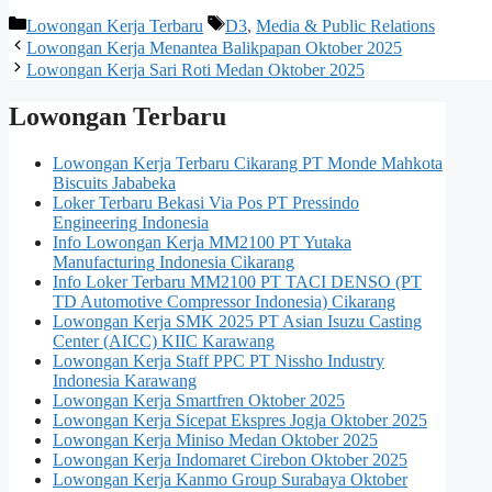
Kategori
Tag
Lowongan Kerja Terbaru
D3
,
Media & Public Relations
Lowongan Kerja Menantea Balikpapan Oktober 2025
Lowongan Kerja Sari Roti Medan Oktober 2025
Lowongan Terbaru
Lowongan Kerja Terbaru Cikarang PT Monde Mahkota
Biscuits Jababeka
Loker Terbaru Bekasi Via Pos PT Pressindo
Engineering Indonesia
Info Lowongan Kerja MM2100 PT Yutaka
Manufacturing Indonesia Cikarang
Info Loker Terbaru MM2100 PT TACI DENSO (PT
TD Automotive Compressor Indonesia) Cikarang
Lowongan Kerja SMK 2025 PT Asian Isuzu Casting
Center (AICC) KIIC Karawang
Lowongan Kerja Staff PPC PT Nissho Industry
Indonesia Karawang
Lowongan Kerja Smartfren Oktober 2025
Lowongan Kerja Sicepat Ekspres Jogja Oktober 2025
Lowongan Kerja Miniso Medan Oktober 2025
Lowongan Kerja Indomaret Cirebon Oktober 2025
Lowongan Kerja Kanmo Group Surabaya Oktober