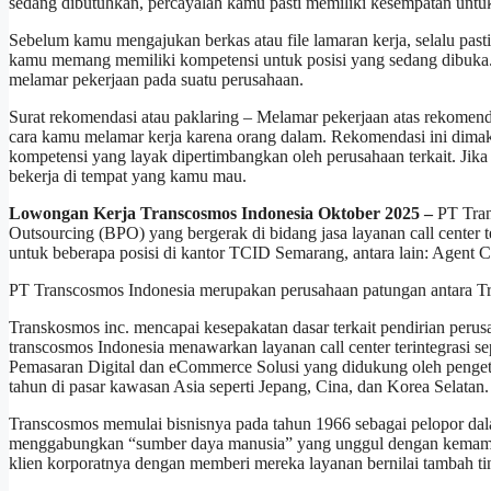
sedang dibutuhkan, percayalah kamu pasti memiliki kesempatan unt
Sebelum kamu mengajukan berkas atau file lamaran kerja, selalu pas
kamu memang memiliki kompetensi untuk posisi yang sedang dibuka.
melamar pekerjaan pada suatu perusahaan.
Surat rekomendasi atau paklaring – Melamar pekerjaan atas rekomenda
cara kamu melamar kerja karena orang dalam. Rekomendasi ini dim
kompetensi yang layak dipertimbangkan oleh perusahaan terkait. Ji
bekerja di tempat yang kamu mau.
Lowongan Kerja Transcosmos Indonesia Oktober 2025 –
PT Tran
Outsourcing (BPO) yang bergerak di bidang jasa layanan call center t
untuk beberapa posisi di kantor TCID Semarang, antara lain: Agent 
PT Transcosmos Indonesia merupakan perusahaan patungan antara T
Transkosmos inc. mencapai kesepakatan dasar terkait pendirian pe
transcosmos Indonesia menawarkan layanan call center terintegrasi s
Pemasaran Digital dan eCommerce Solusi yang didukung oleh penget
tahun di pasar kawasan Asia seperti Jepang, Cina, dan Korea Selatan.
Transcosmos memulai bisnisnya pada tahun 1966 sebagai pelopor dalam
menggabungkan “sumber daya manusia” yang unggul dengan kemampu
klien korporatnya dengan memberi mereka layanan bernilai tambah ti