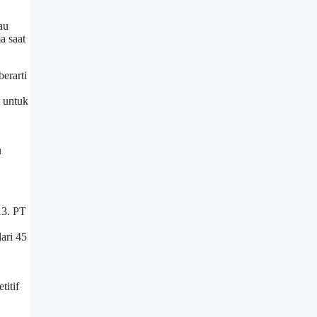
au
a saat
erarti
 untuk
u
13. PT
ari 45
itif