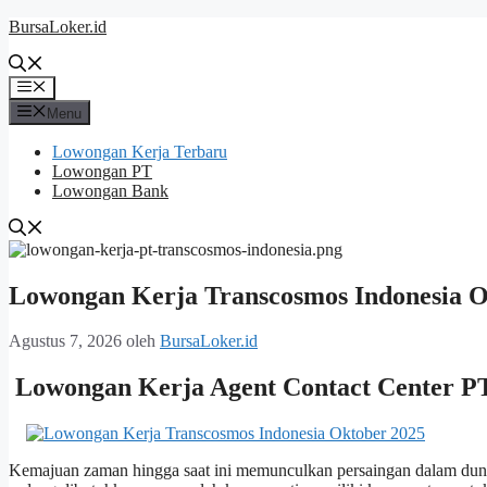
Langsung
BursaLoker.id
ke
isi
Menu
Menu
Lowongan Kerja Terbaru
Lowongan PT
Lowongan Bank
Lowongan Kerja Transcosmos Indonesia O
Agustus 7, 2026
oleh
BursaLoker.id
Lowongan Kerja Agent Contact Center PT
Kemajuan zaman hingga saat ini memunculkan persaingan dalam dun