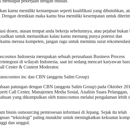
uk mendapat pekerjaan dengan mudah.
tikan kamu memiliki kemampuan seperti kualifikasi yang dibutuhkan, at
 Dengan demikian maka kamu bisa memiliki kesempatan untuk diterim
si dosen, atasan tempat anda bekerja sebelumnya, atau pejabat bukan b
aksudkan untuk memastikan kalau kamu memang punya potensi dan
ka kamu merasa kompeten, jangan ragu untuk meminta surat rekomendasi
scosmos Indonesia merupakan sebuah perusahaan Business Process
erintegrasi di wilayah Indonesia, saat ini sedang mencari karyawan bar
Call Center & Content Moderator.
ranscosmos inc dan CBN (anggota Salim Group)
rusahaan patungan dengan CBN (anggota Salim Group) pada Oktober 20
eperti Call Center, Manajemen Media Sosial, Analisis Suara Pelanggan,
ahuan yang dikumpulkan oleh transcosmos melalui pengalaman lebih d
 bisnis outsourcing pemrosesan informasi di Jepang. Sejak itu telah
an “teknologi” paling mutakhir untuk meningkatkan kekuatan kompet
nggi dan unggul.