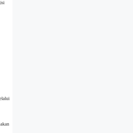
isi
lalui
 akan