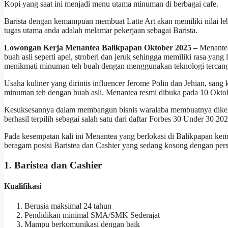
Kopi yang saat ini menjadi menu utama minuman di berbagai cafe.
Barista dengan kemampuan membuat Latte Art akan memiliki nilai leb
tugas utama anda adalah melamar pekerjaan sebagai Barista.
Lowongan Kerja Menantea Balikpapan Oktober 2025 –
Menantea
buah asli seperti apel, stroberi dan jeruk sehingga memiliki rasa yan
menikmati minuman teh buah dengan menggunakan teknologi tercangg
Usaha kuliner yang dirintis influencer Jerome Polin dan Jehian, san
minuman teh dengan buah asli. Menantea resmi dibuka pada 10 Okto
Kesuksesannya dalam membangun bisnis waralaba membuatnya dikena
berhasil terpilih sebagai salah satu dari daftar Forbes 30 Under 30 202
Pada kesempatan kali ini Menantea yang berlokasi di Balikpapan 
beragam posisi Baristea dan Cashier yang sedang kosong dengan persy
1. Baristea dan Cashier
Kualifikasi
Berusia maksimal 24 tahun
Pendidikan minimal SMA/SMK Sederajat
Mampu berkomunikasi dengan baik