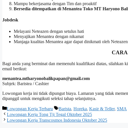
Mampu bekerjasama dengan Tim dan proaktif
Bersedia ditempatkan di Menantea Toko MT Haryono Ba
Jobdesk
Melayani Neteazen dengan setulus hati
Menyajikan Menantea dengan nikamat
Manjaga kualitas Menantea agar dapat dinikmati oleh Neteazen
CARA
Bagi anda yang berminat dan memenuhi kualifikasi diatas, silahkan
email berikut:
menantea.mtharyonobalikpapan@gmail.com
Subjek: Baristea / Cashier
Lowongan kerja ini tidak dipungut biaya. Lamaran yang tidak memenuh
dipanggil untuk mengikuti seleksi tahap selanjutnya.
Kategori
Tag
Lowongan Kerja Terbaru
Barista
,
Horeka
,
Kasir & Teller
,
SMA
Lowongan Kerja Tong Tji Tegal Oktober 2025
Lowongan Kerja Transcosmos Indonesia Oktober 2025