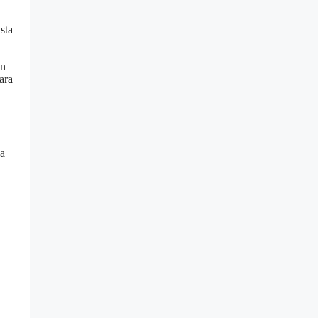
sta
an
ara
ya