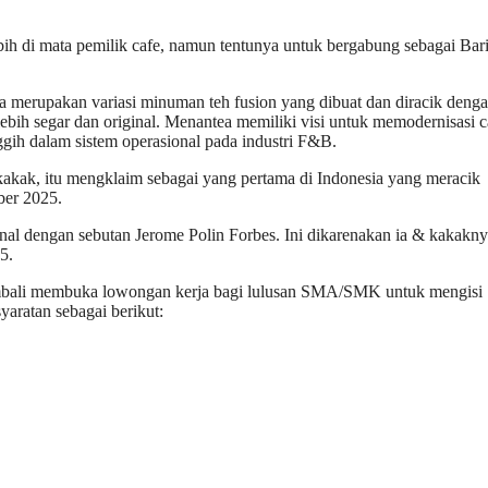
ih di mata pemilik cafe, namun tentunya untuk bergabung sebagai Bari
 merupakan variasi minuman teh fusion yang dibuat dan diracik deng
g lebih segar dan original. Menantea memiliki visi untuk memodernisasi c
ih dalam sistem operasional pada industri F&B.
g kakak, itu mengklaim sebagai yang pertama di Indonesia yang meracik
ber 2025.
l dengan sebutan Jerome Polin Forbes. Ini dikarenakan ia & kakakn
5.
kembali membuka lowongan kerja bagi lulusan SMA/SMK untuk mengisi
aratan sebagai berikut: