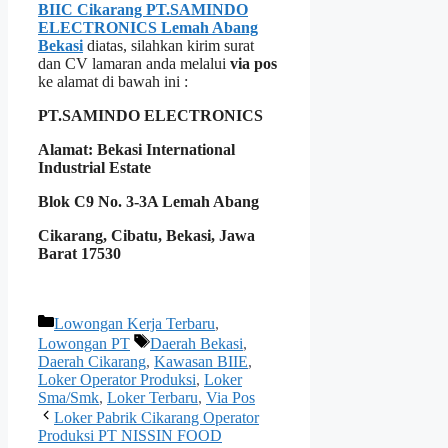
BIIC Cikarang PT.SAMINDO
ELECTRONICS Lemah Abang
Bekasi
diatas, silahkan kirim surat
dan CV lamaran anda melalui
via pos
ke alamat di bawah ini :
PT.SAMINDO ELECTRONICS
Alamat: Bekasi International
Industrial Estate
Blok C9 No. 3-3A Lemah Abang
Cikarang, Cibatu, Bekasi, Jawa
Barat 17530
Kategori
Lowongan Kerja Terbaru
,
Tag
Lowongan PT
Daerah Bekasi
,
Daerah Cikarang
,
Kawasan BIIE
,
Loker Operator Produksi
,
Loker
Sma/Smk
,
Loker Terbaru
,
Via Pos
Loker Pabrik Cikarang Operator
Produksi PT NISSIN FOOD