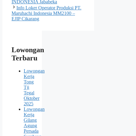
INDONESIA Jababeka
Info Loker Operator Produksi PT.
Maruhachi Indonesia MM2100 –
EJIP Cikarang
Lowongan
Terbaru
Lowongan
Kerja
Tong
Tji
Tegal
Oktober
2025
Lowongan
Kerja
Gilang
Agung
Persada