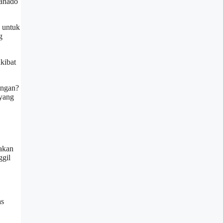
Manado
u untuk
g
kibat
ingan?
 yang
 akan
ggil
as