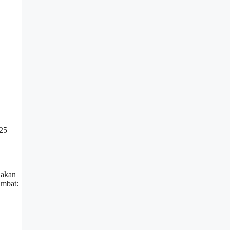
025
 akan
ambat: