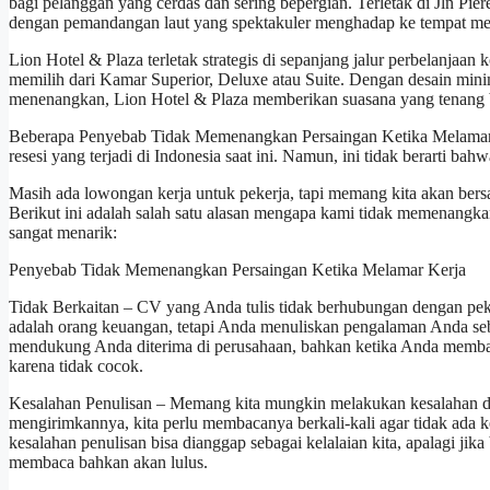
bagi pelanggan yang cerdas dan sering bepergian. Terletak di Jln P
dengan pemandangan laut yang spektakuler menghadap ke tempat men
Lion Hotel & Plaza terletak strategis di sepanjang jalur perbelanjaa
memilih dari Kamar Superior, Deluxe atau Suite. Dengan desain mini
menenangkan, Lion Hotel & Plaza memberikan suasana yang tenang b
Beberapa Penyebab Tidak Memenangkan Persaingan Ketika Melamar Ker
resesi yang terjadi di Indonesia saat ini. Namun, ini tidak berarti ba
Masih ada lowongan kerja untuk pekerja, tapi memang kita akan bers
Berikut ini adalah salah satu alasan mengapa kami tidak memenangk
sangat menarik:
Penyebab Tidak Memenangkan Persaingan Ketika Melamar Kerja
Tidak Berkaitan – CV yang Anda tulis tidak berhubungan dengan pek
adalah orang keuangan, tetapi Anda menuliskan pengalaman Anda seba
mendukung Anda diterima di perusahaan, bahkan ketika Anda membac
karena tidak cocok.
Kesalahan Penulisan – Memang kita mungkin melakukan kesalahan da
mengirimkannya, kita perlu membacanya berkali-kali agar tidak ada 
kesalahan penulisan bisa dianggap sebagai kelalaian kita, apalagi ji
membaca bahkan akan lulus.