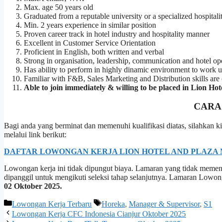
Max. age 50 years old
Graduated from a reputable university or a specialized hospitalit
Min. 2 years experience in similar position
Proven career track in hotel industry and hospitality manner
Excellent in Customer Service Orientation
Proficient in English, both written and verbal
Strong in organisation, leadership, communication and hotel op
Has ability to perform in highly dinamic environment to work u
Familiar with F&B, Sales Marketing and Distribution skills are 
Able to join immediately & willing to be placed in Lion H
CARA
Bagi anda yang berminat dan memenuhi kualifikasi diatas, silahka
melalui link berikut:
DAFTAR LOWONGAN KERJA LION HOTEL AND PLAZA 
Lowongan kerja ini tidak dipungut biaya. Lamaran yang tidak memenuh
dipanggil untuk mengikuti seleksi tahap selanjutnya. Lamaran Lowo
02 Oktober 2025.
Kategori
Tag
Lowongan Kerja Terbaru
Horeka
,
Manager & Supervisor
,
S1
Lowongan Kerja CFC Indonesia Cianjur Oktober 2025