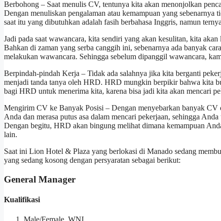
Berbohong – Saat menulis CV, tentunya kita akan menonjolkan pencap
Dengan menuliskan pengalaman atau kemampuan yang sebenarnya tidak
saat itu yang dibutuhkan adalah fasih berbahasa Inggris, namun tern
Jadi pada saat wawancara, kita sendiri yang akan kesulitan, kita akan 
Bahkan di zaman yang serba canggih ini, sebenarnya ada banyak car
melakukan wawancara. Sehingga sebelum dipanggil wawancara, kami 
Berpindah-pindah Kerja – Tidak ada salahnya jika kita berganti pekerj
menjadi tanda tanya oleh HRD. HRD mungkin berpikir bahwa kita buk
bagi HRD untuk menerima kita, karena bisa jadi kita akan mencari pe
Mengirim CV ke Banyak Posisi – Dengan menyebarkan banyak CV di 
Anda dan merasa putus asa dalam mencari pekerjaan, sehingga Anda ti
Dengan begitu, HRD akan bingung melihat dimana kemampuan Anda, 
lain.
Saat ini Lion Hotel & Plaza yang berlokasi di Manado sedang membu
yang sedang kosong dengan persyaratan sebagai berikut:
General Manager
Kualifikasi
Male/Female, WNI