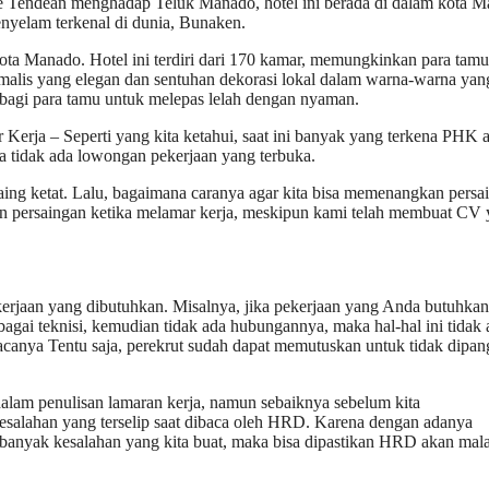
iere Tendean menghadap Teluk Manado, hotel ini berada di dalam kota 
yelam terkenal di dunia, Bunaken.
n kota Manado. Hotel ini terdiri dari 170 kamar, memungkinkan para tam
malis yang elegan dan sentuhan dekorasi lokal dalam warna-warna yan
agi para tamu untuk melepas lelah dengan nyaman.
ja – Seperti yang kita ketahui, saat ini banyak yang terkena PHK a
hwa tidak ada lowongan pekerjaan yang terbuka.
aing ketat. Lalu, bagaimana caranya agar kita bisa memenangkan persa
an persaingan ketika melamar kerja, meskipun kami telah membuat CV
erjaan yang dibutuhkan. Misalnya, jika pekerjaan yang Anda butuhkan
gai teknisi, kemudian tidak ada hubungannya, maka hal-hal ini tidak
anya Tentu saja, perekrut sudah dapat memutuskan untuk tidak dipan
lam penulisan lamaran kerja, namun sebaiknya sebelum kita
kesalahan yang terselip saat dibaca oleh HRD. Karena dengan adanya
ka banyak kesalahan yang kita buat, maka bisa dipastikan HRD akan mal