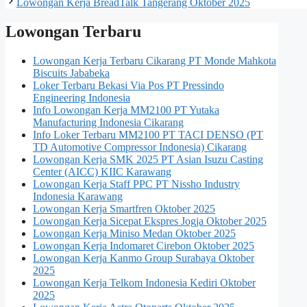
Lowongan Kerja BreadTalk Tangerang Oktober 2025
Lowongan Terbaru
Lowongan Kerja Terbaru Cikarang PT Monde Mahkota
Biscuits Jababeka
Loker Terbaru Bekasi Via Pos PT Pressindo
Engineering Indonesia
Info Lowongan Kerja MM2100 PT Yutaka
Manufacturing Indonesia Cikarang
Info Loker Terbaru MM2100 PT TACI DENSO (PT
TD Automotive Compressor Indonesia) Cikarang
Lowongan Kerja SMK 2025 PT Asian Isuzu Casting
Center (AICC) KIIC Karawang
Lowongan Kerja Staff PPC PT Nissho Industry
Indonesia Karawang
Lowongan Kerja Smartfren Oktober 2025
Lowongan Kerja Sicepat Ekspres Jogja Oktober 2025
Lowongan Kerja Miniso Medan Oktober 2025
Lowongan Kerja Indomaret Cirebon Oktober 2025
Lowongan Kerja Kanmo Group Surabaya Oktober
2025
Lowongan Kerja Telkom Indonesia Kediri Oktober
2025