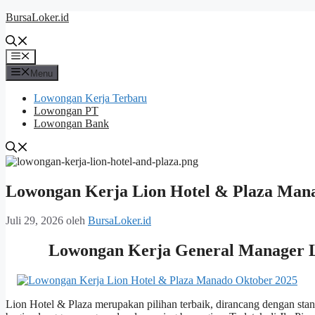
Langsung
BursaLoker.id
ke
isi
Menu
Menu
Lowongan Kerja Terbaru
Lowongan PT
Lowongan Bank
Lowongan Kerja Lion Hotel & Plaza Man
Juli 29, 2026
oleh
BursaLoker.id
Lowongan Kerja General Manager L
Lion Hotel & Plaza merupakan pilihan terbaik, dirancang dengan st