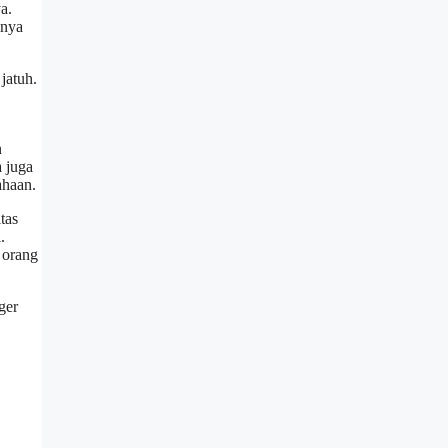
a.
lnya
jatuh.
n
 juga
ahaan.
tas
.
 orang
ger