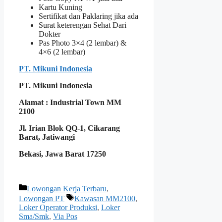
Kartu Kuning
Sertifikat dan Paklaring jika ada
Surat keterengan Sehat Dari
Dokter
Pas Photo 3×4 (2 lembar) &
4×6 (2 lembar)
PT. Mikuni Indonesia
PT. Mikuni Indonesia
Alamat : Industrial Town MM
2100
Jl. Irian Blok QQ-1, Cikarang
Barat, Jatiwangi
Bekasi, Jawa Barat 17250
Kategori
Lowongan Kerja Terbaru
,
Tag
Lowongan PT
Kawasan MM2100
,
Loker Operator Produksi
,
Loker
Sma/Smk
,
Via Pos