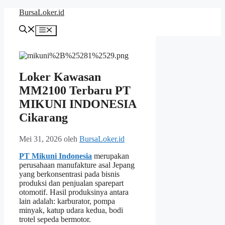
Langsung
BursaLoker.id
ke
isi
Menu
Loker Kawasan
MM2100 Terbaru PT
MIKUNI INDONESIA
Cikarang
Mei 31, 2026
oleh
BursaLoker.id
PT Mikuni Indonesia
merupakan
perusahaan manufakture asal Jepang
yang berkonsentrasi pada bisnis
produksi dan penjualan sparepart
otomotif. Hasil produksinya antara
lain adalah: karburator, pompa
minyak, katup udara kedua, bodi
trotel sepeda bermotor.