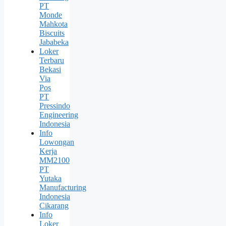
PT
Monde
Mahkota
Biscuits
Jababeka
Loker
Terbaru
Bekasi
Via
Pos
PT
Pressindo
Engineering
Indonesia
Info
Lowongan
Kerja
MM2100
PT
Yutaka
Manufacturing
Indonesia
Cikarang
Info
Loker