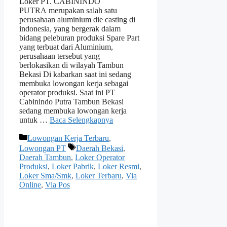
Loker PT. CABININDO
PUTRA merupakan salah satu
perusahaan aluminium die casting di
indonesia, yang bergerak dalam
bidang peleburan produksi Spare Part
yang terbuat dari Aluminium,
perusahaan tersebut yang
berlokasikan di wilayah Tambun
Bekasi Di kabarkan saat ini sedang
membuka lowongan kerja sebagai
operator produksi. Saat ini PT
Cabinindo Putra Tambun Bekasi
sedang membuka lowongan kerja
untuk …
Baca Selengkapnya
Kategori
Lowongan Kerja Terbaru
,
Tag
Lowongan PT
Daerah Bekasi
,
Daerah Tambun
,
Loker Operator
Produksi
,
Loker Pabrik
,
Loker Resmi
,
Loker Sma/Smk
,
Loker Terbaru
,
Via
Online
,
Via Pos