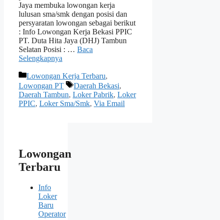
Jaya membuka lowongan kerja
lulusan sma/smk dengan posisi dan
persyaratan lowongan sebagai berikut
: Info Lowongan Kerja Bekasi PPIC
PT. Duta Hita Jaya (DHJ) Tambun
Selatan Posisi : …
Baca
Selengkapnya
Kategori
Lowongan Kerja Terbaru
,
Tag
Lowongan PT
Daerah Bekasi
,
Daerah Tambun
,
Loker Pabrik
,
Loker
PPIC
,
Loker Sma/Smk
,
Via Email
Lowongan
Terbaru
Info
Loker
Baru
Operator