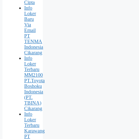
Cipta
Info
Loker
Baru
Via
Email
PT
TENMA
Indonesia
Cikarang
Info
Loker
Terbaru
MM2100
PT.Toyota
Boshoku
Indonesia
(PT.
TBINA)
Cikarang
Info
Loker
Terbaru
Karawang
PT