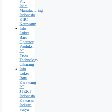
PT.
Ihara
Manufacturing
Indonesia
KIIC
Karawang
Info
Loker
Baru
Operator
Produksi
PT
Yeon
Technology
Cikarang
Info
Loker
Baru
Karawang
PT
JTEKT
Indonesia
Kawasan
Industri
Surya