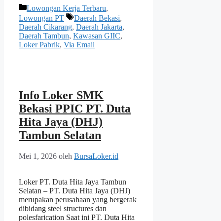
Kategori
Lowongan Kerja Terbaru
,
Tag
Lowongan PT
Daerah Bekasi
,
Daerah Cikarang
,
Daerah Jakarta
,
Daerah Tambun
,
Kawasan GIIC
,
Loker Pabrik
,
Via Email
Info Loker SMK
Bekasi PPIC PT. Duta
Hita Jaya (DHJ)
Tambun Selatan
Mei 1, 2026
oleh
BursaLoker.id
Loker PT. Duta Hita Jaya Tambun
Selatan – PT. Duta Hita Jaya (DHJ)
merupakan perusahaan yang bergerak
dibidang steel structures dan
polesfarication Saat ini PT. Duta Hita