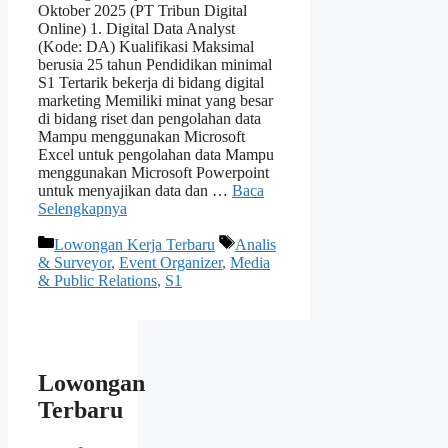
Oktober 2025 (PT Tribun Digital
Online) 1. Digital Data Analyst
(Kode: DA) Kualifikasi Maksimal
berusia 25 tahun Pendidikan minimal
S1 Tertarik bekerja di bidang digital
marketing Memiliki minat yang besar
di bidang riset dan pengolahan data
Mampu menggunakan Microsoft
Excel untuk pengolahan data Mampu
menggunakan Microsoft Powerpoint
untuk menyajikan data dan …
Baca
Selengkapnya
Kategori
Tag
Lowongan Kerja Terbaru
Analis
& Surveyor
,
Event Organizer
,
Media
& Public Relations
,
S1
Lowongan
Terbaru