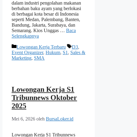
dalam industri pengolahan makanan
berbahan baku ayam yang berlokasi
di berbagai kota besar di Indonesia
seperti Medan, Palembang, Banten,
Bandung, Jakarta, Surabaya, dan
Semarang. Kios Unggas …
Baca
Selengkapnya
Kategori
Tag
Lowongan Kerja Terbaru
D3
,
Event Organizer
,
Hukum
,
S1
,
Sales &
Marketing
,
SMA
Lowongan Kerja S1
Tribunnews Oktober
2025
Mei 6, 2026
oleh
BursaLoker.id
Lowongan Kerja S1 Tribunnews