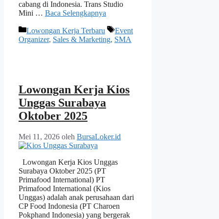
cabang di Indonesia. Trans Studio
Mini …
Baca Selengkapnya
Kategori
Tag
Lowongan Kerja Terbaru
Event
Organizer
,
Sales & Marketing
,
SMA
Lowongan Kerja Kios
Unggas Surabaya
Oktober 2025
Mei 11, 2026
oleh
BursaLoker.id
Lowongan Kerja Kios Unggas
Surabaya Oktober 2025 (PT
Primafood International) PT
Primafood International (Kios
Unggas) adalah anak perusahaan dari
CP Food Indonesia (PT Charoen
Pokphand Indonesia) yang bergerak