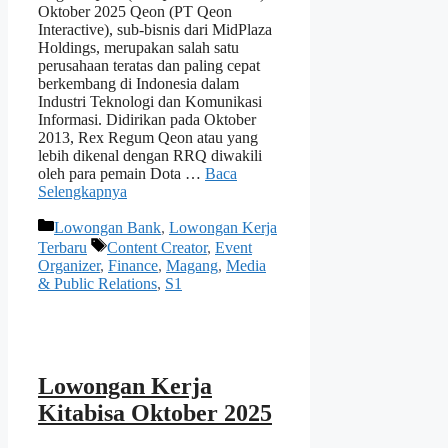
Oktober 2025 Qeon (PT Qeon
Interactive), sub-bisnis dari MidPlaza
Holdings, merupakan salah satu
perusahaan teratas dan paling cepat
berkembang di Indonesia dalam
Industri Teknologi dan Komunikasi
Informasi. Didirikan pada Oktober
2013, Rex Regum Qeon atau yang
lebih dikenal dengan RRQ diwakili
oleh para pemain Dota …
Baca
Selengkapnya
Kategori
Lowongan Bank
,
Lowongan Kerja
Tag
Terbaru
Content Creator
,
Event
Organizer
,
Finance
,
Magang
,
Media
& Public Relations
,
S1
Lowongan Kerja
Kitabisa Oktober 2025