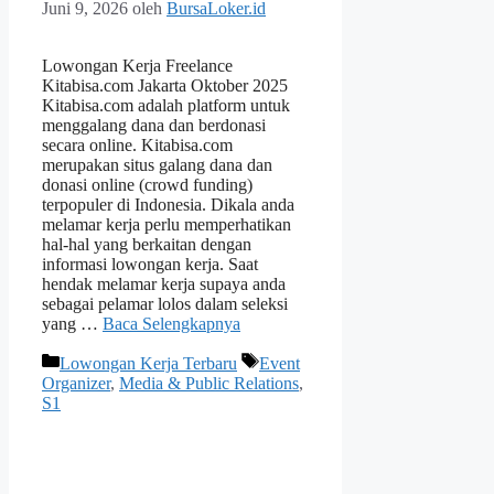
Juni 9, 2026
oleh
BursaLoker.id
Lowongan Kerja Freelance
Kitabisa.com Jakarta Oktober 2025
Kitabisa.com adalah platform untuk
menggalang dana dan berdonasi
secara online. Kitabisa.com
merupakan situs galang dana dan
donasi online (crowd funding)
terpopuler di Indonesia. Dikala anda
melamar kerja perlu memperhatikan
hal-hal yang berkaitan dengan
informasi lowongan kerja. Saat
hendak melamar kerja supaya anda
sebagai pelamar lolos dalam seleksi
yang …
Baca Selengkapnya
Kategori
Tag
Lowongan Kerja Terbaru
Event
Organizer
,
Media & Public Relations
,
S1