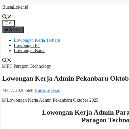
Langsung
BursaLoker.id
ke
isi
Menu
Menu
Lowongan Kerja Terbaru
Lowongan PT
Lowongan Bank
Lowongan Kerja Admin Pekanbaru Oktob
Mei 7, 2026
oleh
BursaLoker.id
Lowongan Kerja Admin Para
Paragon Techno