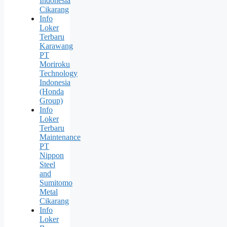
Indonesia
Cikarang
Info
Loker
Terbaru
Karawang
PT
Moriroku
Technology
Indonesia
(Honda
Group)
Info
Loker
Terbaru
Maintenance
PT
Nippon
Steel
and
Sumitomo
Metal
Cikarang
Info
Loker