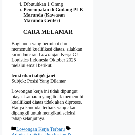
Dibutuhkan 1 Orang
Penempatan di Gudang PLB
Marunda (Kawasan
Marunda Center)
CARA MELAMAR
Bagi anda yang berminat dan
memenuhi kualifikasi diatas, silahkan
kirim lamaran Lowongan Kerja CJ
Logistics Indonesia Oktober 2025
melalui email berikut:
leni.trihartiah@cj.net
Subjek: Posisi Yang Dilamar
Lowongan kerja ini tidak dipungut
biaya. Lamaran yang tidak memenuhi
kualifikasi diatas tidak akan diproses.
Hanya kandidat terbaik yang akan
dipanggil untuk mengikuti seleksi
tahap selanjutnya.
Kategori
Tag
Lowongan Kerja Terbaru
Admin
,
Logistik
,
Purchasing &