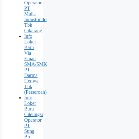
Operator
PT
Mulia
Industrindo
Tbk
Cikarang
Info
Loker
Baru
Via
Email
SMA/SMK
PT
Darma
Henwa
Tbk
(Perseroan)
Info
Loker
Baru
Cileungsi
Operator
PT
Sung
Bо