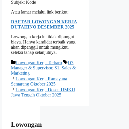
Subjek: Kode
Atau lamar melalui link berikut:
DAFTAR LOWONGAN KERJA
DUTAHINO DESEMBER 2025
Lowongan kerja ini tidak dipungut
biaya. Hanya kandidat terbaik yang
akan dipanggil untuk mengikuti
seleksi tahap selanjutnya.
Kategori
Tag
Lowongan Kerja Terbaru
D3
,
Manager & Supervisor
,
S1
,
Sales &
Marketing
Lowongan Kerja Ramayana
Semarang Oktober 2025
Lowongan Kerja Dosen UMKU
Jawa Tengah Oktober 2025
Lowongan