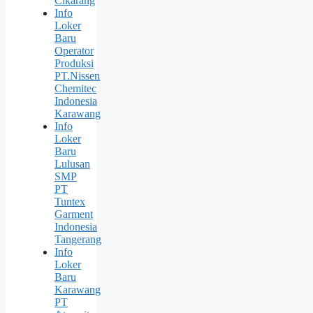
Cikarang
Info
Loker
Baru
Operator
Produksi
PT.Nissen
Chemitec
Indonesia
Karawang
Info
Loker
Baru
Lulusan
SMP
PT
Tuntex
Garment
Indonesia
Tangerang
Info
Loker
Baru
Karawang
PT