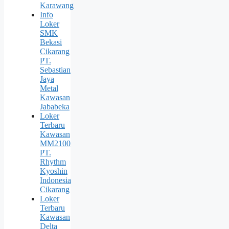
Karawang
Info
Loker
SMK
Bekasi
Cikarang
PT.
Sebastian
Jaya
Metal
Kawasan
Jababeka
Loker
Terbaru
Kawasan
MM2100
PT.
Rhythm
Kyoshin
Indonesia
Cikarang
Loker
Terbaru
Kawasan
Delta