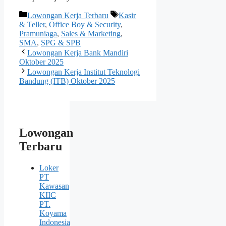
Kategori
Tag
Lowongan Kerja Terbaru
Kasir
& Teller
,
Office Boy & Security
,
Pramuniaga
,
Sales & Marketing
,
SMA
,
SPG & SPB
Lowongan Kerja Bank Mandiri
Oktober 2025
Lowongan Kerja Institut Teknologi
Bandung (ITB) Oktober 2025
Lowongan
Terbaru
Loker
PT
Kawasan
KIIC
PT.
Koyama
Indonesia