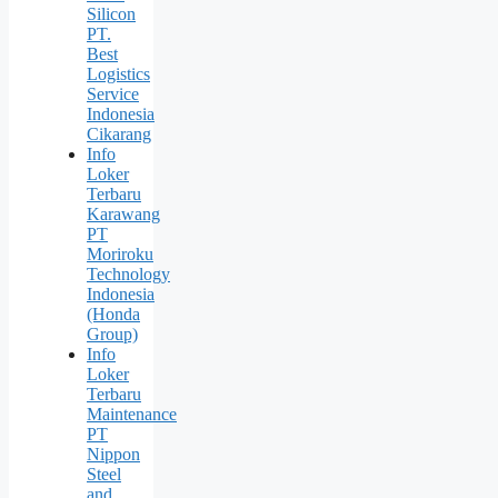
Silicon
PT.
Best
Logistics
Service
Indonesia
Cikarang
Info
Loker
Terbaru
Karawang
PT
Moriroku
Technology
Indonesia
(Honda
Group)
Info
Loker
Terbaru
Maintenance
PT
Nippon
Steel
and