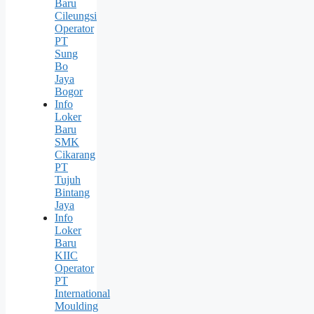
Baru
Cileungsi
Operator
PT
Sung
Bо
Jaya
Bogor
Info
Loker
Baru
SMK
Cikarang
PT
Tujuh
Bintang
Jaya
Info
Loker
Baru
KIIC
Operator
PT
International
Moulding