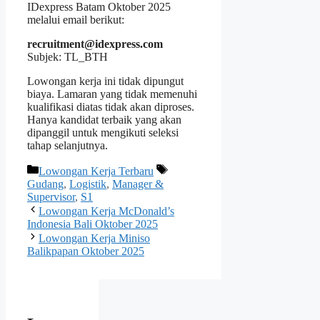
IDexpress Batam Oktober 2025
melalui email berikut:
recruitment@idexpress.com
Subjek: TL_BTH
Lowongan kerja ini tidak dipungut
biaya. Lamaran yang tidak memenuhi
kualifikasi diatas tidak akan diproses.
Hanya kandidat terbaik yang akan
dipanggil untuk mengikuti seleksi
tahap selanjutnya.
Kategori
Tag
Lowongan Kerja Terbaru
Gudang
,
Logistik
,
Manager &
Supervisor
,
S1
Lowongan Kerja McDonald’s
Indonesia Bali Oktober 2025
Lowongan Kerja Miniso
Balikpapan Oktober 2025