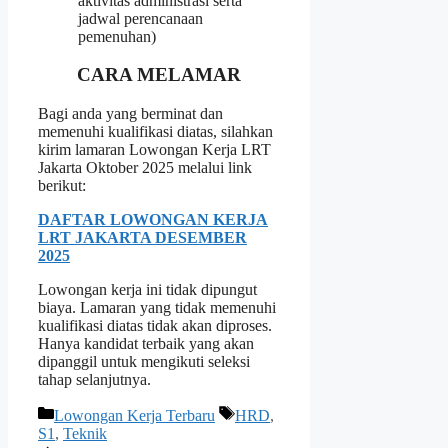
aktivitas administrasi serta
jadwal perencanaan
pemenuhan)
CARA MELAMAR
Bagi anda yang berminat dan
memenuhi kualifikasi diatas, silahkan
kirim lamaran Lowongan Kerja LRT
Jakarta Oktober 2025 melalui link
berikut:
DAFTAR LOWONGAN KERJA
LRT JAKARTA DESEMBER
2025
Lowongan kerja ini tidak dipungut
biaya. Lamaran yang tidak memenuhi
kualifikasi diatas tidak akan diproses.
Hanya kandidat terbaik yang akan
dipanggil untuk mengikuti seleksi
tahap selanjutnya.
Kategori
Tag
Lowongan Kerja Terbaru
HRD
,
S1
,
Teknik