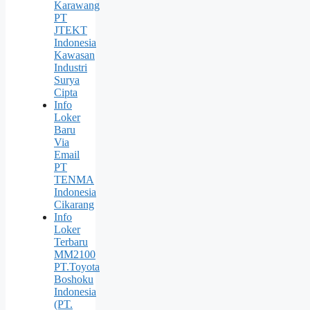
Karawang
PT
JTEKT
Indonesia
Kawasan
Industri
Surya
Cipta
Info
Loker
Baru
Via
Email
PT
TENMA
Indonesia
Cikarang
Info
Loker
Terbaru
MM2100
PT.Toyota
Boshoku
Indonesia
(PT.