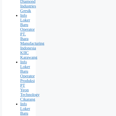
Diamond
Industries
Gresik
Info
Loker
Baru
Operator
PT.
Ihara
Manufacturing
Indonesia
KIIC
Karawang
Info
Loker
Baru
Operator
Produksi
PT
Yeon
Technology
Cikarang
Info
Loker
Baru