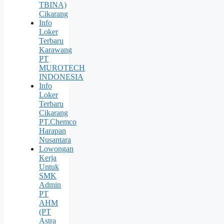
TBINA)
Cikarang
Info
Loker
Terbaru
Karawang
PT
MUROTECH
INDONESIA
Info
Loker
Terbaru
Cikarang
PT.Chemco
Harapan
Nusantara
Lowongan
Kerja
Untuk
SMK
Admin
PT
AHM
(PT
Astra