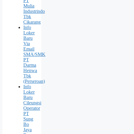
PT
Mulia
Industrindo
Tbk
Cikarang
Info
Loker
Baru
Via
Email
SMA/SMK
PT
Darma
Henwa
Tbk
(Perseroan)
Info
Loker
Baru
Cileungsi
Operator
PT
Sung
Bо
Jaya