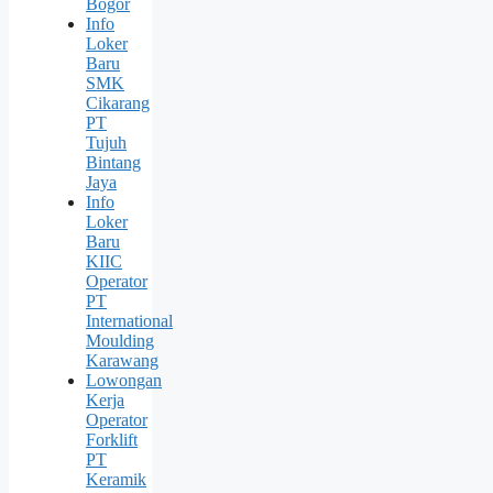
Bogor
Info
Loker
Baru
SMK
Cikarang
PT
Tujuh
Bintang
Jaya
Info
Loker
Baru
KIIC
Operator
PT
International
Moulding
Karawang
Lowongan
Kerja
Operator
Forklift
PT
Keramik