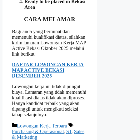
Ready to be placed in Bekasi
Area
CARA MELAMAR
Bagi anda yang berminat dan
memenuhi kualifikasi diatas, silahkan
kirim lamaran Lowongan Kerja MAP
Active Bekasi Oktober 2025 melalui
link berikut:
DAFTAR LOWONGAN KERJA
MAP ACTIVE BEKASI
DESEMBER 2025
Lowongan kerja ini tidak dipungut
biaya. Lamaran yang tidak memenuhi
kualifikasi diatas tidak akan diproses.
Hanya kandidat terbaik yang akan
dipanggil untuk mengikuti seleksi
tahap selanjutnya.
Kategori
Tag
Lowongan Kerja Terbaru
Purchasing & Operasional
,
S1
,
Sales
& Marketing