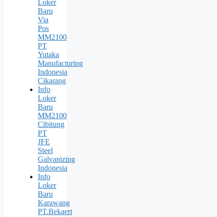
Loker
Baru
Via
Pos
MM2100
PT
Yutaka
Manufacturing
Indonesia
Cikarang
Info
Loker
Baru
MM2100
Cibitung
PT
JFE
Steel
Galvanizing
Indonesia
Info
Loker
Baru
Karawang
PT.Bekaert