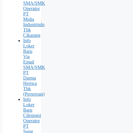
SMA/SMK
Operator
PT
Mulia
Industrindo
Tbk
Cikarang
Info
Loker
Baru
Via
Email
SMA/SMK
PT
Darma
Henwa
Tbk
(Perseroan)
Info
Loker
Baru
Cileungsi
Operator
PT
Sung