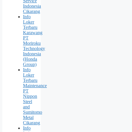
Service
Indonesia
Cikarang
Info
Loker
Terbaru
Karawang
PT
Moriroku
Technology
Indonesia
(Honda
Group)
Info
Loker
Terbaru
Maintenance
PT
Nippon
Steel
and
Sumitomo
Metal
Cikarang
Info