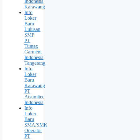
Indonesia
Karawang
Info
Loker
Baru
Lulusan
SMP
PT
Tuntex
Garment
Indonesia
Tangerang
Info
Loker
Baru
Karawang
PT
Atsumitec
Indonesia
Info
Loker
Baru
SMA/SMK
Operator
PT