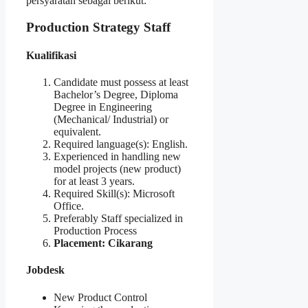
persyaratan sebagai berikut:
Production Strategy Staff
Kualifikasi
Candidate must possess at least
Bachelor’s Degree, Diploma
Degree in Engineering
(Mechanical/ Industrial) or
equivalent.
Required language(s): English.
Experienced in handling new
model projects (new product)
for at least 3 years.
Required Skill(s): Microsoft
Office.
Preferably Staff specialized in
Production Process
Placement: Cikarang
Jobdesk
New Product Control