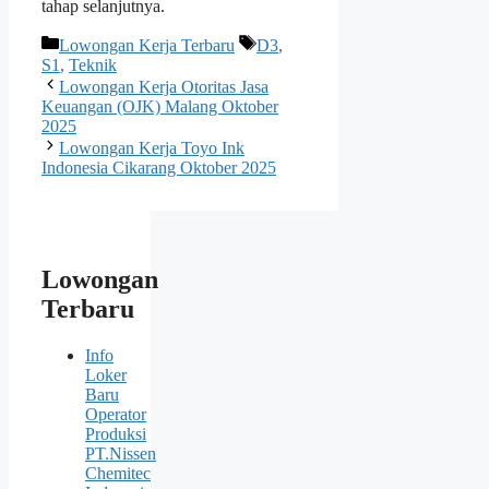
tahap selanjutnya.
Kategori
Tag
Lowongan Kerja Terbaru
D3
,
S1
,
Teknik
Lowongan Kerja Otoritas Jasa
Keuangan (OJK) Malang Oktober
2025
Lowongan Kerja Toyo Ink
Indonesia Cikarang Oktober 2025
Lowongan
Terbaru
Info
Loker
Baru
Operator
Produksi
PT.Nissen
Chemitec