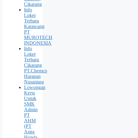
Cikarang
Info
Loker
Terbaru
Karawang
PT
MUROTECH
INDONESIA
Info
Loker
Terbaru
Cikarang
PT.Chemco
Harapan
Nusantara
Lowongan
Kerja
Untuk
SMK
Admin
PT
AHM
(PT
Astra
Honda