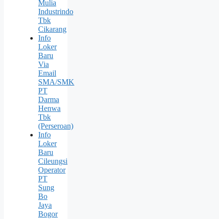
Mulia
Industrindo
Tbk
Cikarang
Info
Loker
Baru
Via
Email
SMA/SMK
PT
Darma
Henwa
Tbk
(Perseroan)
Info
Loker
Baru
Cileungsi
Operator
PT
Sung
Bо
Jaya
Bogor