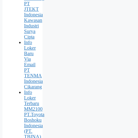
PT
JTEKT
Indonesia
Kawasan
Industri
Surya
Cipta
Info
Loker
Baru
Via
Email
PT
TENMA
Indonesia
Cikarang
Info
Loker
Terbaru
MM2100
PT.Toyota
Boshoku
Indonesia
(PT.
TBINA)