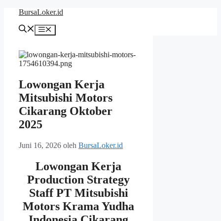
Langsung
BursaLoker.id
ke
isi
Menu
Lowongan Kerja
Mitsubishi Motors
Cikarang Oktober
2025
Juni 16, 2026
oleh
BursaLoker.id
Lowongan Kerja
Production Strategy
Staff PT Mitsubishi
Motors Krama Yudha
Indonesia Cikarang