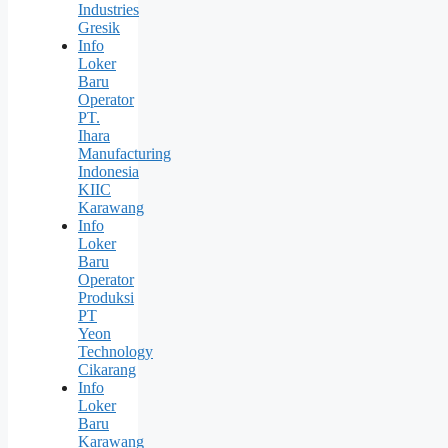
Industries
Gresik
Info
Loker
Baru
Operator
PT.
Ihara
Manufacturing
Indonesia
KIIC
Karawang
Info
Loker
Baru
Operator
Produksi
PT
Yeon
Technology
Cikarang
Info
Loker
Baru
Karawang