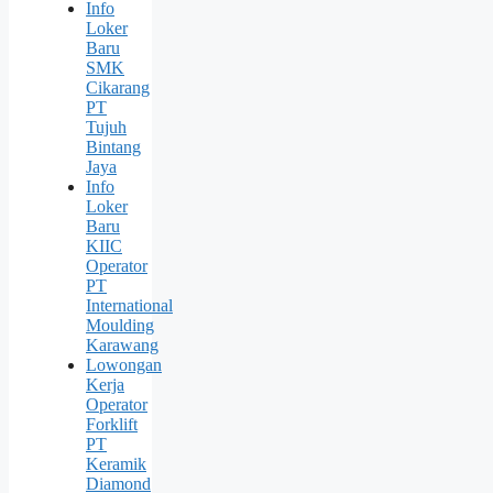
Info
Loker
Baru
SMK
Cikarang
PT
Tujuh
Bintang
Jaya
Info
Loker
Baru
KIIC
Operator
PT
International
Moulding
Karawang
Lowongan
Kerja
Operator
Forklift
PT
Keramik
Diamond