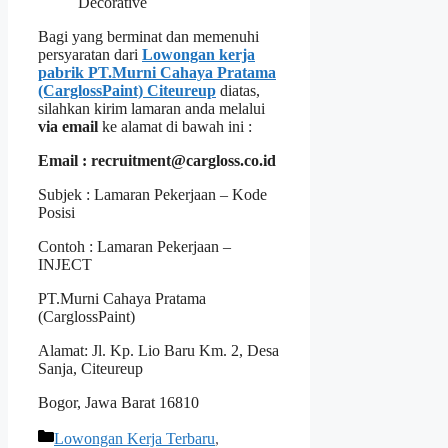
Decorative
Bagi yang berminat dan memenuhi
persyaratan dari
Lowongan kerja
pabrik PT.Murni Cahaya Pratama
(CarglossPaint) Citeureup
diatas,
silahkan kirim lamaran anda melalui
via email
ke alamat di bawah ini :
Email : recruitment@cargloss.co.id
Subjek : Lamaran Pekerjaan – Kode
Posisi
Contoh : Lamaran Pekerjaan –
INJECT
PT.Murni Cahaya Pratama
(CarglossPaint)
Alamat: Jl. Kp. Lio Baru Km. 2, Desa
Sanja, Citeureup
Bogor, Jawa Barat 16810
Kategori
Lowongan Kerja Terbaru
,