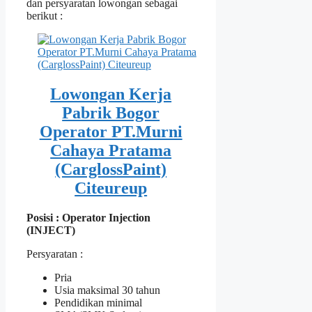
dan persyaratan lowongan sebagai
berikut :
Lowongan Kerja
Pabrik Bogor
Operator PT.Murni
Cahaya Pratama
(CarglossPaint)
Citeureup
Posisi : Operator Injection
(INJECT)
Persyaratan :
Pria
Usia maksimal 30 tahun
Pendidikan minimal