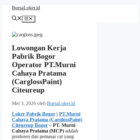
Langsung
BursaLoker.id
ke
isi
Menu
Lowongan Kerja
Pabrik Bogor
Operator PT.Murni
Cahaya Pratama
(CarglossPaint)
Citeureup
Mei 3, 2026
oleh
BursaLoker.id
Loker Pabrik Bogor
|
PT.Murni
Cahaya Pratama (CarglossPaint)
Citeureup Bogor
– PT. Murni
Cahaya Pratama (MCP)
adalah
produsen dan pemasar cat yang