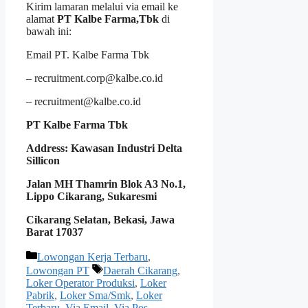
Kirim lamaran melalui via email ke
alamat
PT Kalbe Farma,Tbk
di
bawah ini:
Email PT. Kalbe Farma Tbk
– recruitment.corp@kalbe.co.id
– recruitment@kalbe.co.id
PT Kalbe Farma Tbk
Address: Kawasan Industri Delta
Sillicon
Jalan MH Thamrin Blok A3 No.1,
Lippo Cikarang, Sukaresmi
Cikarang Selatan, Bekasi, Jawa
Barat 17037
Kategori
Lowongan Kerja Terbaru
,
Tag
Lowongan PT
Daerah Cikarang
,
Loker Operator Produksi
,
Loker
Pabrik
,
Loker Sma/Smk
,
Loker
Terbaru
,
Via Email
,
Via Pos