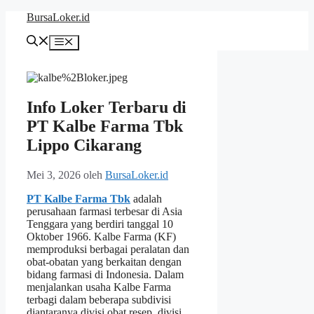
Langsung
BursaLoker.id
ke
isi
Menu
Info Loker Terbaru di
PT Kalbe Farma Tbk
Lippo Cikarang
Mei 3, 2026
oleh
BursaLoker.id
PT Kalbe Farma Tbk
adalah
perusahaan farmasi terbesar di Asia
Tenggara yang berdiri tanggal 10
Oktober 1966. Kalbe Farma (KF)
memproduksi berbagai peralatan dan
obat-obatan yang berkaitan dengan
bidang farmasi di Indonesia. Dalam
menjalankan usaha Kalbe Farma
terbagi dalam beberapa subdivisi
diantaranya divisi obat resep, divisi