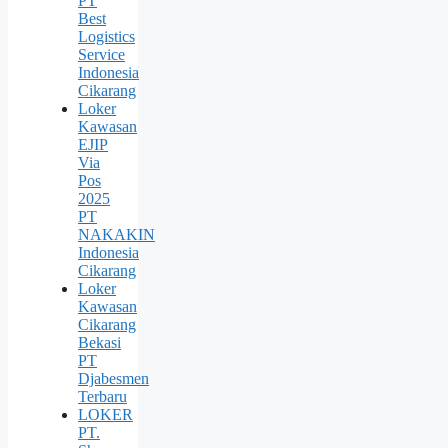
PT
Best
Logistics
Service
Indonesia
Cikarang
Loker
Kawasan
EJIP
Via
Pos
2025
PT
NAKAKIN
Indonesia
Cikarang
Loker
Kawasan
Cikarang
Bekasi
PT
Djabesmen
Terbaru
LOKER
PT.