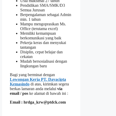
Usia maksimal 27 tahun
Pendidikan SMA/SMK/D3
Semua Jurusan
Berpengalaman sebagai Admin
min. 1 tahun
Mampu mengoprasikan Ms.
Office (terutama excel)
Memiliki kemampuan
berkomunikasi yang baik
Pekerja keras dan menyukai
tantangan
Disiplin, cepat belajar dan
cekatan
Mudah bersosialisasi dengan
lingkungan baru
Bagi yang berminat dengan
Lowongan Kerja PT. Dayacipta
Kemasindo
di atas, kirimkan segera
berkas lamaran anda melalui
via
email / pos
ke alamat di bawah ini :
Email : hrdga_krw@ptdck.com