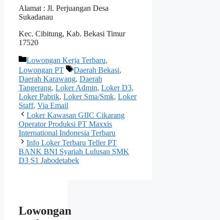
Alamat : Jl. Perjuangan Desa
Sukadanau
Kec. Cibitung, Kab. Bekasi Timur
17520
Kategori
Lowongan Kerja Terbaru
,
Tag
Lowongan PT
Daerah Bekasi
,
Daerah Karawang
,
Daerah
Tangerang
,
Loker Admin
,
Loker D3
,
Loker Pabrik
,
Loker Sma/Smk
,
Loker
Staff
,
Via Email
Loker Kawasan GIIC Cikarang
Operator Produksi PT Maxxis
International Indonesia Terbaru
Info Loker Terbaru Teller PT
BANK BNI Syariah Lulusan SMK
D3 S1 Jabodetabek
Lowongan