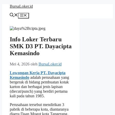
Langsung
BursaLoker.id
ke
isi
Menu
Info Loker Terbaru
SMK D3 PT. Dayacipta
Kemasindo
Mei 4, 2026
oleh
BursaLoker.id
Lowongan Kerja PT. Dayacipta
Kemasindo
adalah perusahaan yang
bergerak di bidang pembuatan kotak
karton dan berbagai jenis lapisan
(diecut/punch) yang berdiri pertama
kali pada tahun 1985.
Perusahaan tersebut mendirikan 3
pabrik di beberapa kota, diantaranya
diaera Daan Mogot kota Tangerang,