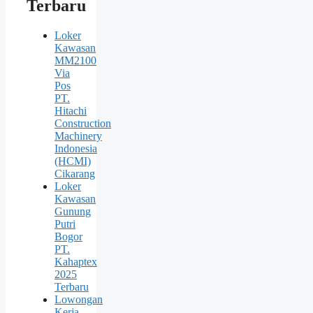
Terbaru
Loker
Kawasan
MM2100
Via
Pos
PT.
Hitachi
Construction
Machinery
Indonesia
(HCMI)
Cikarang
Loker
Kawasan
Gunung
Putri
Bogor
PT.
Kahaptex
2025
Terbaru
Lowongan
Kerja