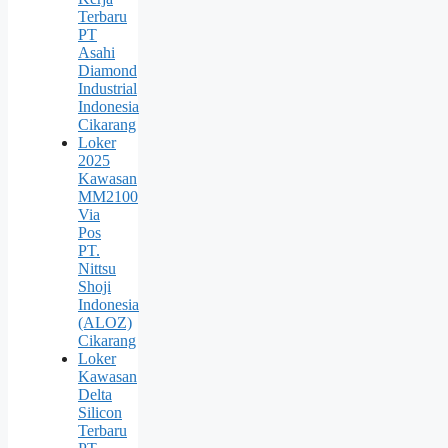
Terbaru
PT
Asahi
Diamond
Industrial
Indonesia
Cikarang
Loker
2025
Kawasan
MM2100
Via
Pos
PT.
Nittsu
Shoji
Indonesia
(ALOZ)
Cikarang
Loker
Kawasan
Delta
Silicon
Terbaru