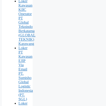
Loker
Kawasan
KIIC
Operator
PT
Global
Teknindo
Berkatama
(GLOBAL
TEKNIK)
Karawang
Loker
PT
Kawasan
EJIP
Via
Email
PT.
Sumisho
Global
Logistic
Indonesia
(PT.
SGL)
Loker