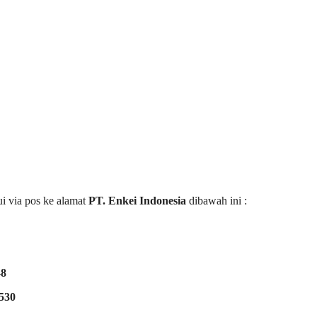
ui via pos ke alamat
PT. Enkei Indonesia
dibawah ini :
-8
7530