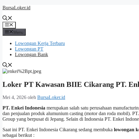
Langsung
BursaLoker.id
ke
isi
Menu
Menu
Lowongan Kerja Terbaru
Lowongan PT
Lowongan Bank
Loker PT Kawasan BIIE Cikarang PT. Enk
Mei 4, 2026
oleh
BursaLoker.id
PT. Enkei Indonesia
merupakan salah satu perusahaan manufacturing
dan penjualan produk alumunium casting (motor dan roda mobil). PT
Group yang berpusat di Jepang. Selain di Indonesia PT. Enkei Indones
Saat ini PT. Enkei Indonesia Cikarang sedang membuka
lowongan ke
sebagai berikut :