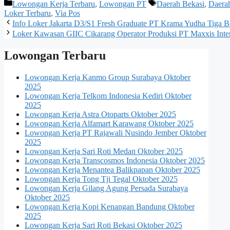
Kategori
Tag
Lowongan Kerja Terbaru
,
Lowongan PT
Daerah Bekasi
,
Daera
Loker Terbaru
,
Via Pos
Info Loker Jakarta D3/S1 Fresh Graduate PT Krama Yudha Tiga B
Loker Kawasan GIIC Cikarang Operator Produksi PT Maxxis Inter
Lowongan Terbaru
Lowongan Kerja Kanmo Group Surabaya Oktober
2025
Lowongan Kerja Telkom Indonesia Kediri Oktober
2025
Lowongan Kerja Astra Otoparts Oktober 2025
Lowongan Kerja Alfamart Karawang Oktober 2025
Lowongan Kerja PT Rajawali Nusindo Jember Oktober
2025
Lowongan Kerja Sari Roti Medan Oktober 2025
Lowongan Kerja Transcosmos Indonesia Oktober 2025
Lowongan Kerja Menantea Balikpapan Oktober 2025
Lowongan Kerja Tong Tji Tegal Oktober 2025
Lowongan Kerja Gilang Agung Persada Surabaya
Oktober 2025
Lowongan Kerja Kopi Kenangan Bandung Oktober
2025
Lowongan Kerja Sari Roti Bekasi Oktober 2025