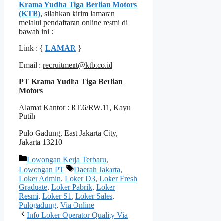
Krama Yudha Tiga Berlian Motors
(KTB)
, silahkan kirim lamaran
melalui pendaftaran
online resmi
di
bawah ini :
Link : {
LAMAR
}
Email :
recruitment@ktb.co.id
PT Krama Yudha Tiga Berlian
Motors
Alamat Kantor : RT.6/RW.11, Kayu
Putih
Pulo Gadung, East Jakarta City,
Jakarta 13210
Kategori
Lowongan Kerja Terbaru
,
Tag
Lowongan PT
Daerah Jakarta
,
Loker Admin
,
Loker D3
,
Loker Fresh
Graduate
,
Loker Pabrik
,
Loker
Resmi
,
Loker S1
,
Loker Sales
,
Pulogadung
,
Via Online
Info Loker Operator Quality Via