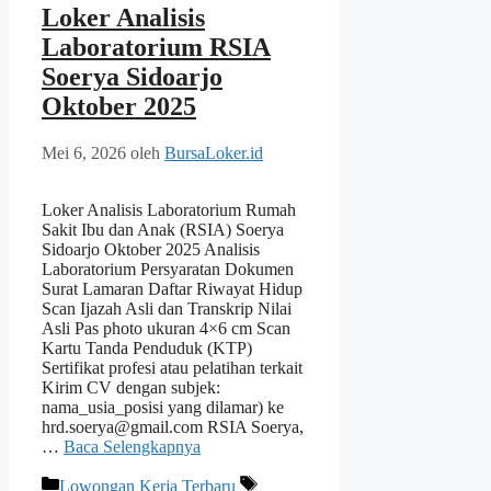
Loker Analisis
Laboratorium RSIA
Soerya Sidoarjo
Oktober 2025
Mei 6, 2026
oleh
BursaLoker.id
Loker Analisis Laboratorium Rumah
Sakit Ibu dan Anak (RSIA) Soerya
Sidoarjo Oktober 2025 Analisis
Laboratorium Persyaratan Dokumen
Surat Lamaran Daftar Riwayat Hidup
Scan Ijazah Asli dan Transkrip Nilai
Asli Pas photo ukuran 4×6 cm Scan
Kartu Tanda Penduduk (KTP)
Sertifikat profesi atau pelatihan terkait
Kirim CV dengan subjek:
nama_usia_posisi yang dilamar) ke
hrd.soerya@gmail.com RSIA Soerya,
…
Baca Selengkapnya
Kategori
Tag
Lowongan Kerja Terbaru