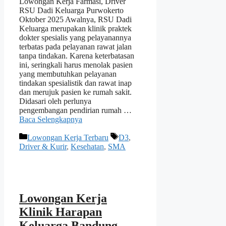
Lowongan Kerja Farmasi, Driver
RSU Dadi Keluarga Purwokerto
Oktober 2025 Awalnya, RSU Dadi
Keluarga merupakan klinik praktek
dokter spesialis yang pelayanannya
terbatas pada pelayanan rawat jalan
tanpa tindakan. Karena keterbatasan
ini, seringkali harus menolak pasien
yang membutuhkan pelayanan
tindakan spesialistik dan rawat inap
dan merujuk pasien ke rumah sakit.
Didasari oleh perlunya
pengembangan pendirian rumah …
Baca Selengkapnya
Kategori
Tag
Lowongan Kerja Terbaru
D3
,
Driver & Kurir
,
Kesehatan
,
SMA
Lowongan Kerja
Klinik Harapan
Keluarga Bandung