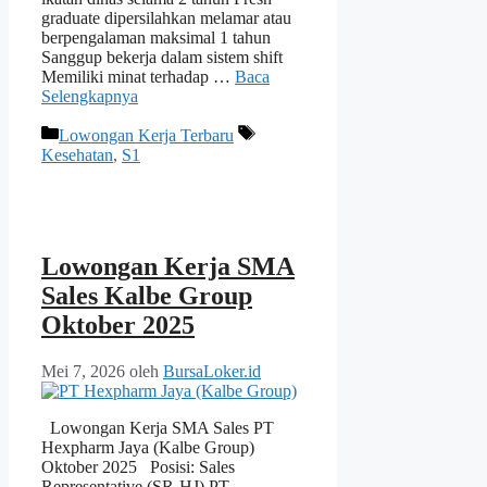
graduate dipersilahkan melamar atau
berpengalaman maksimal 1 tahun
Sanggup bekerja dalam sistem shift
Memiliki minat terhadap …
Baca
Selengkapnya
Kategori
Tag
Lowongan Kerja Terbaru
Kesehatan
,
S1
Lowongan Kerja SMA
Sales Kalbe Group
Oktober 2025
Mei 7, 2026
oleh
BursaLoker.id
Lowongan Kerja SMA Sales PT
Hexpharm Jaya (Kalbe Group)
Oktober 2025 Posisi: Sales
Representative (SR-HJ) PT