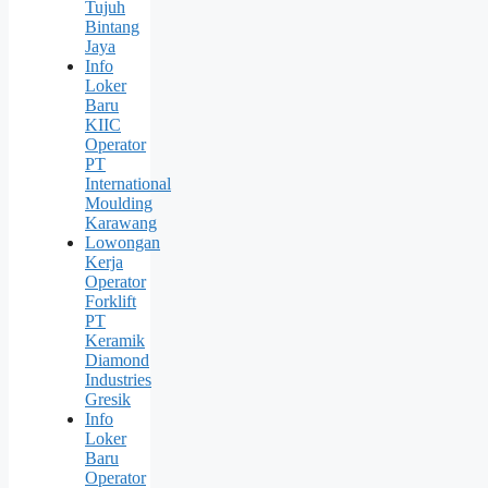
Tujuh
Bintang
Jaya
Info
Loker
Baru
KIIC
Operator
PT
International
Moulding
Karawang
Lowongan
Kerja
Operator
Forklift
PT
Keramik
Diamond
Industries
Gresik
Info
Loker
Baru
Operator