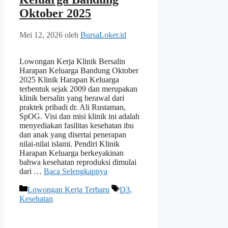
Oktober 2025
Mei 12, 2026
oleh
BursaLoker.id
Lowongan Kerja Klinik Bersalin
Harapan Keluarga Bandung Oktober
2025 Klinik Harapan Keluarga
terbentuk sejak 2009 dan merupakan
klinik bersalin yang berawal dari
praktek pribadi dr. Ali Rustaman,
SpOG. Visi dan misi klinik ini adalah
menyediakan fasilitas kesehatan ibu
dan anak yang disertai penerapan
nilai-nilai islami. Pendiri Klinik
Harapan Keluarga berkeyakinan
bahwa kesehatan reproduksi dimulai
dari …
Baca Selengkapnya
Kategori
Tag
Lowongan Kerja Terbaru
D3
,
Kesehatan