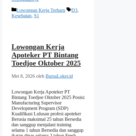
Kategori
Tag
Lowongan Kerja Terbaru
D3
,
Kesehatan
,
S1
Lowongan Kerja
Apoteker PT Bintang
Toedjoe Oktober 2025
Mei 8, 2026
oleh
BursaLoker.id
Lowongan Kerja Apoteker PT
Bintang Toedjoe Oktober 2025 Posisi:
Manufacturing Supervisor
Development Program (SDP)
Kualifikasi Lulusan profesi apoteker
Berusia maksimal 25 tahun Bersedia
dan sanggup menjalani training
selama 1 tahun Bersedia dan sanggup
ikatan dinas selama 2 tahun Fresh