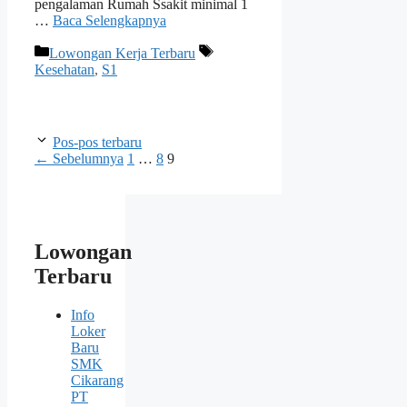
pengalaman Rumah Ssakit minimal 1
…
Baca Selengkapnya
Kategori
Tag
Lowongan Kerja Terbaru
Kesehatan
,
S1
Pos-pos terbaru
Halaman
Halaman
Halaman
←
Sebelumnya
1
…
8
9
Lowongan
Terbaru
Info
Loker
Baru
SMK
Cikarang
PT