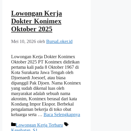
Lowongan Kerja
Dokter Konimex
Oktober 2025
Mei 10, 2026
oleh
BursaLoker.id
Lowongan Kerja Dokter Konimex
Oktober 2025 PT Konimex didirikan
pertama kali pada 8 Oktober 1967 di
Kota Surakarta Jawa Tengah oleh
Djoenaedi Joesoef, atau biasa
dipanggil Pak Djoen. Nama Konimex
yang sudah dikenal luas oleh
masyarakat adalah sebuah nama
akronim, Konimex berasal dari kata
Kondang Impor Ekspor. Berbekal
pengalaman bekerja di toko obat
keluarga serta …
Baca Selengkapnya
Kategori
Tag
Lowongan Kerja Terbaru
Kesehatan
,
S1