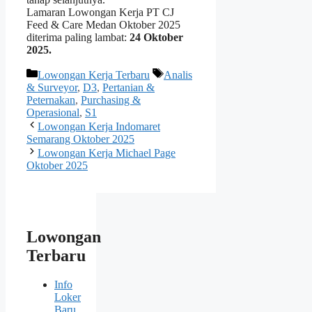
Lamaran Lowongan Kerja PT CJ
Feed & Care Medan Oktober 2025
diterima paling lambat:
24 Oktober
2025.
Kategori
Tag
Lowongan Kerja Terbaru
Analis
& Surveyor
,
D3
,
Pertanian &
Peternakan
,
Purchasing &
Operasional
,
S1
Lowongan Kerja Indomaret
Semarang Oktober 2025
Lowongan Kerja Michael Page
Oktober 2025
Lowongan
Terbaru
Info
Loker
Baru