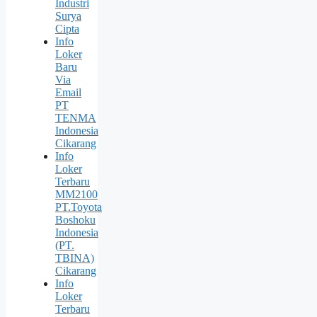
Industri
Surya
Cipta
Info
Loker
Baru
Via
Email
PT
TENMA
Indonesia
Cikarang
Info
Loker
Terbaru
MM2100
PT.Toyota
Boshoku
Indonesia
(PT.
TBINA)
Cikarang
Info
Loker
Terbaru