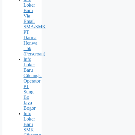
Loker
Baru
Via
Email
SMA/SMK
PT
Darma
Henwa
Tbk
(Perseroan)
Info
Loker
Baru
Cileungsi
Operator
PT
Sung
Bо
Jaya
Bogor
Info
Loker
Baru
SMK