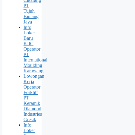
Cikarang
PT
Tujuh
Bintang
Jaya
Info
Loker
Baru
KIIC
Operator
PT
International
Moulding
Karawang
Lowongan
Kerja
Operator
Forklift
PT
Keramik
Diamond
Industries
Gresik
Info
Loker