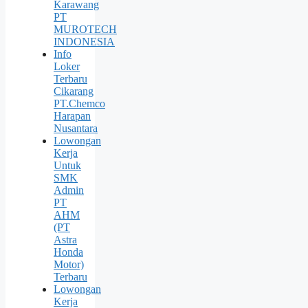
Karawang
PT
MUROTECH
INDONESIA
Info
Loker
Terbaru
Cikarang
PT.Chemco
Harapan
Nusantara
Lowongan
Kerja
Untuk
SMK
Admin
PT
AHM
(PT
Astra
Honda
Motor)
Terbaru
Lowongan
Kerja