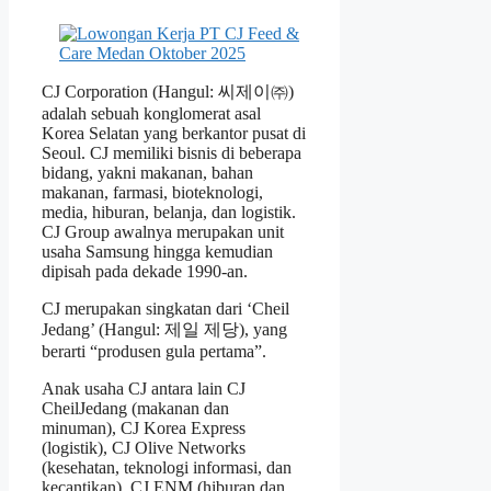
CJ Corporation (Hangul: 씨제이㈜)
adalah sebuah konglomerat asal
Korea Selatan yang berkantor pusat di
Seoul. CJ memiliki bisnis di beberapa
bidang, yakni makanan, bahan
makanan, farmasi, bioteknologi,
media, hiburan, belanja, dan logistik.
CJ Group awalnya merupakan unit
usaha Samsung hingga kemudian
dipisah pada dekade 1990-an.
CJ merupakan singkatan dari ‘Cheil
Jedang’ (Hangul: 제일 제당), yang
berarti “produsen gula pertama”.
Anak usaha CJ antara lain CJ
CheilJedang (makanan dan
minuman), CJ Korea Express
(logistik), CJ Olive Networks
(kesehatan, teknologi informasi, dan
kecantikan), CJ ENM (hiburan dan