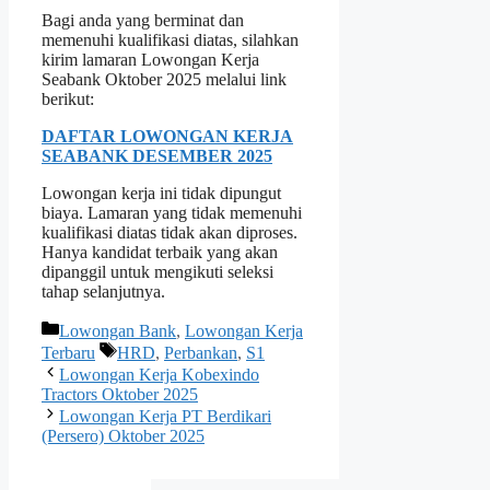
Bagi anda yang berminat dan
memenuhi kualifikasi diatas, silahkan
kirim lamaran Lowongan Kerja
Seabank Oktober 2025 melalui link
berikut:
DAFTAR LOWONGAN KERJA
SEABANK DESEMBER 2025
Lowongan kerja ini tidak dipungut
biaya. Lamaran yang tidak memenuhi
kualifikasi diatas tidak akan diproses.
Hanya kandidat terbaik yang akan
dipanggil untuk mengikuti seleksi
tahap selanjutnya.
Kategori
Lowongan Bank
,
Lowongan Kerja
Tag
Terbaru
HRD
,
Perbankan
,
S1
Lowongan Kerja Kobexindo
Tractors Oktober 2025
Lowongan Kerja PT Berdikari
(Persero) Oktober 2025