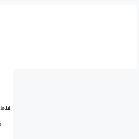
 Indah
n