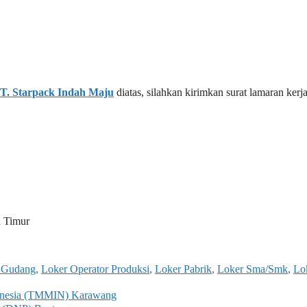
T. Starpack Indah Maju
diatas, silahkan kirimkan surat lamaran kerj
a Timur
 Gudang
,
Loker Operator Produksi
,
Loker Pabrik
,
Loker Sma/Smk
,
Lo
donesia (TMMIN) Karawang