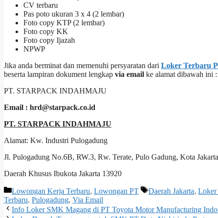
CV terbaru
Pas poto ukuran 3 x 4 (2 lembar)
Foto copy KTP (2 lembar)
Foto copy KK
Foto copy Ijazah
NPWP
Jika anda berminat dan memenuhi persyaratan dari
Loker Terbaru P
beserta lampiran dokument lengkap
via email
ke alamat dibawah ini :
PT. STARPACK INDAHMAJU
Email : hrd@starpack.co.id
PT. STARPACK INDAHMAJU
Alamat: Kw. Industri Pulogadung
Jl. Pulogadung No.6B, RW.3, Rw. Terate, Pulo Gadung, Kota Jakart
Daerah Khusus Ibukota Jakarta 13920
Kategori
Tag
Lowongan Kerja Terbaru
,
Lowongan PT
Daerah Jakarta
,
Loker
Terbaru
,
Pulogadung
,
Via Email
Info Loker SMK Magang di PT Toyota Motor Manufacturing In