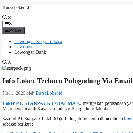
Langsung
BursaLoker.id
ke
isi
Menu
Menu
Lowongan Kerja Terbaru
Lowongan PT
Lowongan Bank
Info Loker Terbaru Pulogadung Via Emai
Mei 1, 2026
oleh
BursaLoker.id
Loker PT. STARPACK INDAHMAJU
merupakan perusahaan yang
Maju beralamat di Kawasan Industri Pulogadung Jakarta.
Saat ini PT Starpack Indah Maju Pulogadung kembali membuka
lowo
sebagai berikut :