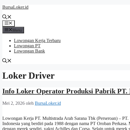
Langsung
BursaLoker.id
ke
isi
Menu
Menu
Lowongan Kerja Terbaru
Lowongan PT
Lowongan Bank
Loker Driver
Info Loker Operator Produksi Pabrik PT.
Mei 2, 2026
oleh
BursaLoker.id
Lowongan Kerja PT. Multistrada Arah Sarana Tbk (Perseroan) – PT.
Indonesia yang berdiri pada 1988 dengan nama PT Oroban Perkasa.
dengan merek sendiri, yakni Achilles dan Corsa. Selain untuk merek