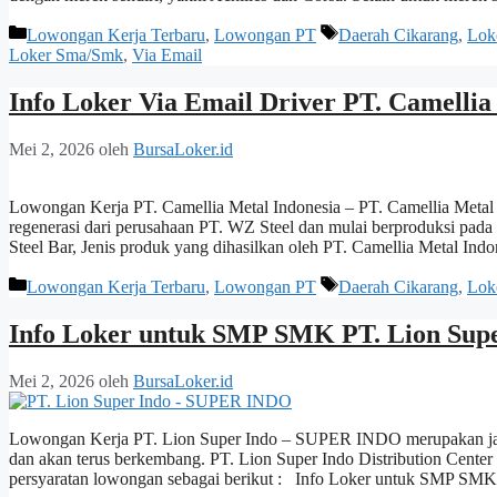
Kategori
Tag
Lowongan Kerja Terbaru
,
Lowongan PT
Daerah Cikarang
,
Lok
Loker Sma/Smk
,
Via Email
Info Loker Via Email Driver PT. Camellia
Mei 2, 2026
oleh
BursaLoker.id
Lowongan Kerja PT. Camellia Metal Indonesia – PT. Camellia Metal
regenerasi dari perusahaan PT. WZ Steel dan mulai berproduksi pada
Steel Bar, Jenis produk yang dihasilkan oleh PT. Camellia Metal 
Kategori
Tag
Lowongan Kerja Terbaru
,
Lowongan PT
Daerah Cikarang
,
Lok
Info Loker untuk SMP SMK PT. Lion Super
Mei 2, 2026
oleh
BursaLoker.id
Lowongan Kerja PT. Lion Super Indo – SUPER INDO merupakan jaringa
dan akan terus berkembang. PT. Lion Super Indo Distribution Cent
persyaratan lowongan sebagai berikut : Info Loker untuk SMP SM