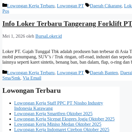
Kategori
Tag
Lowongan Kerja Terbaru
,
Lowongan PT
Daerah Cikarang
,
Lok
Pos
Info Loker Terbaru Tangerang Forklift P
Mei 1, 2026
oleh
BursaLoker.id
Loker PT. Gajah Tunggal Tbk adalah produsen ban terbesar di Asia T
mobil penumpang, SUV’s / Truk ringan, off-road, industri dan seped
lainnya seperti karet sintetis, benang ban, ban dalam, flap, o-ring 
Kategori
Tag
Lowongan Kerja Terbaru
,
Lowongan PT
Daerah Banten
,
Daera
Sma/Smk
,
Via Email
Lowongan Terbaru
Lowongan Kerja Staff PPC PT Nissho Industry
Indonesia Karawang
Lowongan Kerja Smartfren Oktober 2025
Lowongan Kerja Sicepat Ekspres Jogja Oktober 2025
Lowongan Kerja Miniso Medan Oktober 2025
Lowongan Kerja Indomaret Cirebon Oktober 2025