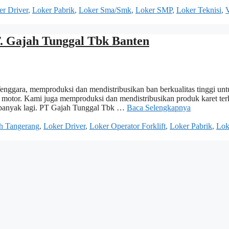
er Driver
,
Loker Pabrik
,
Loker Sma/Smk
,
Loker SMP
,
Loker Teknisi
,
T. Gajah Tunggal Tbk Banten
enggara, memproduksi dan mendistribusikan ban berkualitas tinggi unt
a motor. Kami juga memproduksi dan mendistribusikan produk karet ter
dan banyak lagi. PT Gajah Tunggal Tbk …
Baca Selengkapnya
h Tangerang
,
Loker Driver
,
Loker Operator Forklift
,
Loker Pabrik
,
Lok