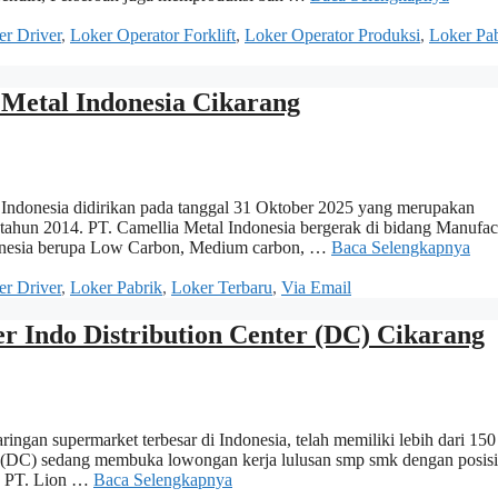
er Driver
,
Loker Operator Forklift
,
Loker Operator Produksi
,
Loker Pa
 Metal Indonesia Cikarang
 Indonesia didirikan pada tanggal 31 Oktober 2025 yang merupakan
 tahun 2014. PT. Camellia Metal Indonesia bergerak di bidang Manufac
Indonesia berupa Low Carbon, Medium carbon, …
Baca Selengkapnya
er Driver
,
Loker Pabrik
,
Loker Terbaru
,
Via Email
 Indo Distribution Center (DC) Cikarang
n supermarket terbesar di Indonesia, telah memiliki lebih dari 150 
er (DC) sedang membuka lowongan kerja lulusan smp smk dengan posisi
K PT. Lion …
Baca Selengkapnya