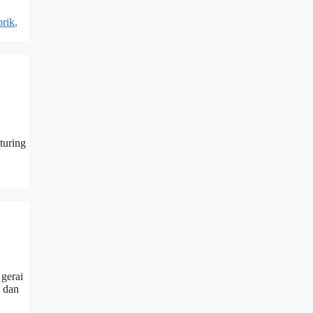
brik
,
turing
gerai
 dan